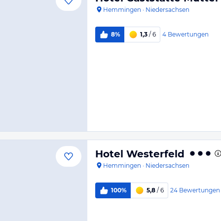
Hemmingen
·
Niedersachsen
4
Bewertungen
8%
1,3
/ 6
Hotel Westerfeld
Hemmingen
·
Niedersachsen
24
Bewertungen
100%
5,8
/ 6