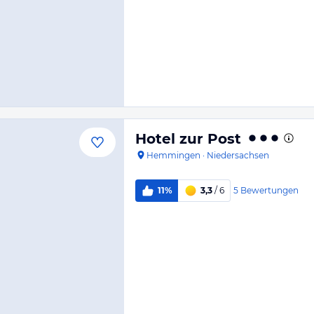
Hotel zur Post
Hemmingen
·
Niedersachsen
5
Bewertungen
11%
3,3
/ 6