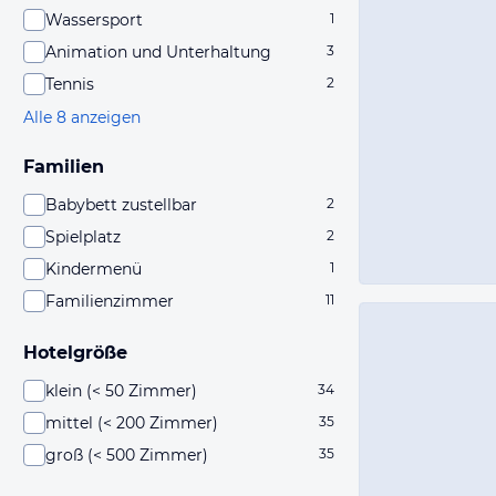
Wassersport
1
Animation und Unterhaltung
3
Tennis
2
Alle 8 anzeigen
Familien
Babybett zustellbar
2
Spielplatz
2
Kindermenü
1
Familienzimmer
11
Hotelgröße
klein (< 50 Zimmer)
34
mittel (< 200 Zimmer)
35
groß (< 500 Zimmer)
35