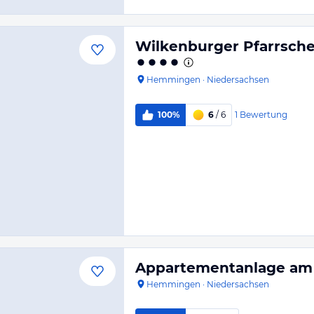
Wilkenburger Pfarrsc
Hemmingen
·
Niedersachsen
1
Bewertung
100%
6
/ 6
Appartementanlage am
Hemmingen
·
Niedersachsen