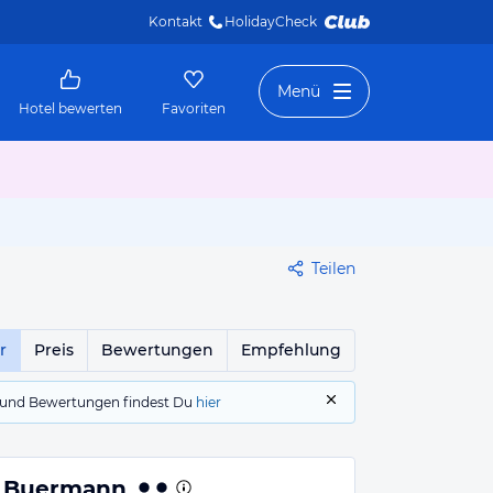
Kontakt
HolidayCheck 
Menü
Hotel bewerten
Favoriten
Teilen
r
Preis
Bewertungen
Empfehlung
gs und Bewertungen findest Du
hier
r Buermann