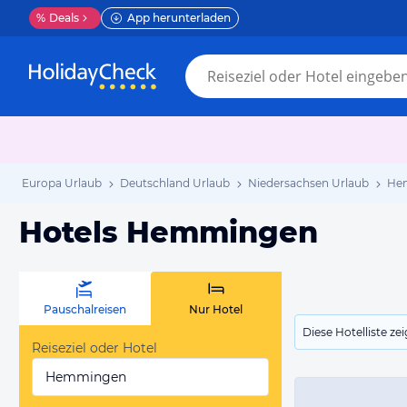
%
Deals
App herunterladen
Europa Urlaub
Deutschland Urlaub
Niedersachsen Urlaub
He
Hotels Hemmingen
Pauschalreisen
Nur Hotel
Diese Hotelliste z
Reiseziel oder Hotel
Hemmingen