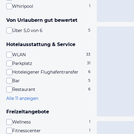
Whirlpool
1
Von Urlaubern gut bewertet
Über 5,0 von 6
5
Hotelausstattung & Service
WLAN
33
Parkplatz
31
Hoteleigener Flughafentransfer
6
Bar
5
Restaurant
6
Alle 11 anzeigen
Freizeitangebote
Wellness
1
Fitnesscenter
1