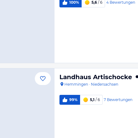
4
Bewertungen
100%
5,6
/ 6
Landhaus Artischocke
Hemmingen
·
Niedersachsen
7
Bewertungen
99%
5,1
/ 6