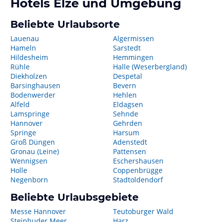
Hotels
Elze
und Umgebung
Beliebte Urlaubsorte
Lauenau
Algermissen
Hameln
Sarstedt
Hildesheim
Hemmingen
Rühle
Halle (Weserbergland)
Diekholzen
Despetal
Barsinghausen
Bevern
Bodenwerder
Hehlen
Alfeld
Eldagsen
Lamspringe
Sehnde
Hannover
Gehrden
Springe
Harsum
Groß Düngen
Adenstedt
Gronau (Leine)
Pattensen
Wennigsen
Eschershausen
Holle
Coppenbrügge
Negenborn
Stadtoldendorf
Beliebte Urlaubsgebiete
Messe Hannover
Teutoburger Wald
Steinhuder Meer
Harz