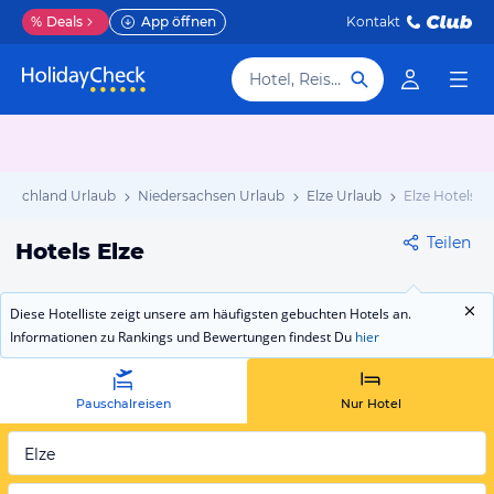
%
Deals
App öffnen
Kontakt
Hotel, Reiseziel
utschland Urlaub
Niedersachsen Urlaub
Elze Urlaub
Elze Hotels
Teilen
Hotels Elze
Diese Hotelliste zeigt unsere am häufigsten gebuchten Hotels an.
Informationen zu Rankings und Bewertungen findest Du
hier
Pauschalreisen
Nur Hotel
Elze