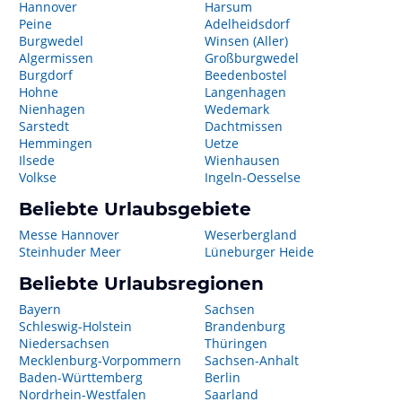
Hannover
Harsum
Peine
Adelheidsdorf
Burgwedel
Winsen (Aller)
Algermissen
Großburgwedel
Burgdorf
Beedenbostel
Hohne
Langenhagen
Nienhagen
Wedemark
Sarstedt
Dachtmissen
Hemmingen
Uetze
Ilsede
Wienhausen
Volkse
Ingeln-Oesselse
Beliebte Urlaubsgebiete
Messe Hannover
Weserbergland
Steinhuder Meer
Lüneburger Heide
Beliebte Urlaubsregionen
Bayern
Sachsen
Schleswig-Holstein
Brandenburg
Niedersachsen
Thüringen
Mecklenburg-Vorpommern
Sachsen-Anhalt
Baden-Württemberg
Berlin
Nordrhein-Westfalen
Saarland