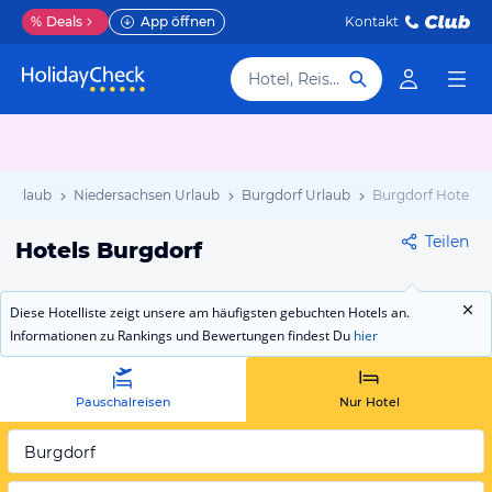
%
Deals
App öffnen
Kontakt
Hotel, Reiseziel
 Urlaub
Niedersachsen Urlaub
Burgdorf Urlaub
Burgdorf Hotels
Teilen
Hotels Burgdorf
Diese Hotelliste zeigt unsere am häufigsten gebuchten Hotels an.
Informationen zu Rankings und Bewertungen findest Du
hier
Pauschalreisen
Nur Hotel
Burgdorf