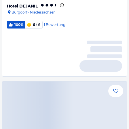
Hotel DÉJANIL
Burgdorf
·
Niedersachsen
1
Bewertung
100%
6
/ 6