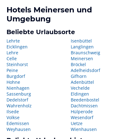
Hotels
Meinersen
und
Umgebung
Beliebte Urlaubsorte
Lehrte
Isenbüttel
Eicklingen
Langlingen
Lehre
Braunschweig
Celle
Meinersen
Steinhorst
Bröckel
Peine
Adelheidsdorf
Burgdorf
Gifhorn
Hohne
Adenbüttel
Nienhagen
Vechelde
Sassenburg
Eldingen
Dedelstorf
Beedenbostel
Wahrenholz
Dachtmissen
Ilsede
Hülperode
Volkse
Wesendorf
Edemissen
Uetze
Weyhausen
Wienhausen