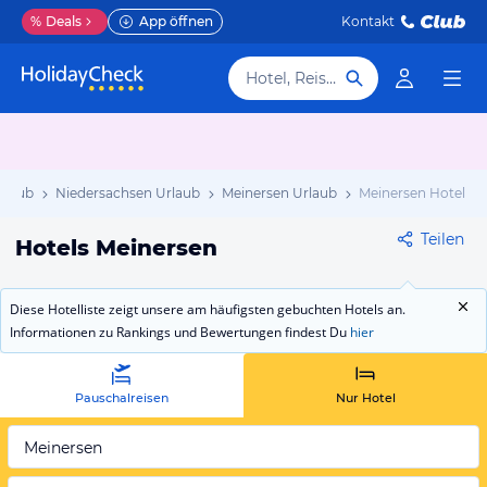
%
Deals
App öffnen
Kontakt
Hotel, Reiseziel
rlaub
Niedersachsen Urlaub
Meinersen Urlaub
Meinersen Hotels
Teilen
Hotels Meinersen
Diese Hotelliste zeigt unsere am häufigsten gebuchten Hotels an.
Informationen zu Rankings und Bewertungen findest Du
hier
Pauschalreisen
Nur Hotel
Meinersen