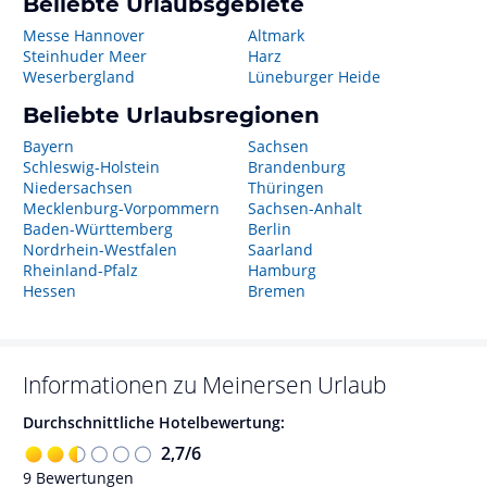
Beliebte Urlaubsgebiete
Messe Hannover
Altmark
Steinhuder Meer
Harz
Weserbergland
Lüneburger Heide
Beliebte Urlaubsregionen
Bayern
Sachsen
Schleswig-Holstein
Brandenburg
Niedersachsen
Thüringen
Mecklenburg-Vorpommern
Sachsen-Anhalt
Baden-Württemberg
Berlin
Nordrhein-Westfalen
Saarland
Rheinland-Pfalz
Hamburg
Hessen
Bremen
Informationen zu
Meinersen
Urlaub
Durchschnittliche Hotelbewertung:
2,7
/
6
9
Bewertungen