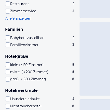
Restaurant
1
Zimmerservice
2
Alle 9 anzeigen
Familien
Babybett zustellbar
1
Familienzimmer
3
Hotelgröße
klein (< 50 Zimmer)
8
mittel (< 200 Zimmer)
8
groß (< 500 Zimmer)
8
Hotelmerkmale
Haustiere erlaubt
5
Nichtraucherhotel
8