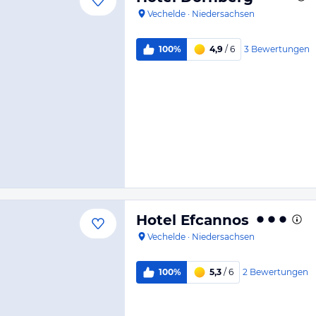
Vechelde
·
Niedersachsen
3
Bewertungen
100%
4,9
/ 6
Hotel Efcannos
Vechelde
·
Niedersachsen
2
Bewertungen
100%
5,3
/ 6