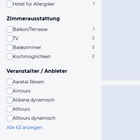
Hotel für Allergiker
1
Zimmerausstattung
Balkon/Terrasse
1
TV
2
Badezimmer
2
Kochmöglichkeit
2
Veranstalter / Anbieter
Aaretal Reisen
Airtours
Aldiana dynamisch
Alltours
Alltours dynamisch
Alle 63 anzeigen