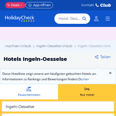
%
Deals
App öffnen
Kontakt
Hotel, Reiseziel
iedersachsen Urlaub
Ingeln-Oesselse Urlaub
Ingeln-Oesselse Hotels
Teilen
Hotels Ingeln-Oesselse
Diese Hotelliste zeigt unsere am häufigsten gebuchten Hotels an.
Informationen zu Rankings und Bewertungen findest Du
hier
Pauschalreisen
Nur Hotel
Ingeln-Oesselse