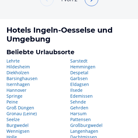
Hotels
Ingeln-Oesselse
und
Umgebung
Beliebte Urlaubsorte
Lehrte
Sarstedt
Hildesheim
Hemmingen
Diekholzen
Despetal
Barsinghausen
Garbsen
Isernhagen
Eldagsen
Hannover
Ilsede
Springe
Edemissen
Peine
Sehnde
Groß Düngen
Gehrden
Gronau (Leine)
Harsum
Seelze
Pattensen
Burgwedel
Großburgwedel
Wennigsen
Langenhagen
Holle
Dachtmissen