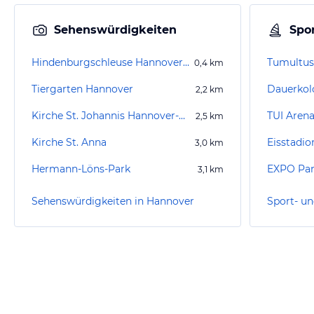
Sehenswürdigkeiten
Spor
Hindenburgschleuse Hannover Anderten
Tumultus
0,4
km
Tiergarten Hannover
Dauerkol
2,2
km
Kirche St. Johannis Hannover-Misburg
TUI Aren
2,5
km
Kirche St. Anna
Eisstadi
3,0
km
Hermann-Löns-Park
EXPO Pa
3,1
km
Sehenswürdigkeiten in Hannover