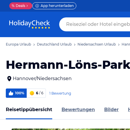
%
Deals
App herunterladen
Europa Urlaub
Deutschland Urlaub
Niedersachsen Urlaub
Hann
Hermann-Löns-Par
Hannover/Niedersachsen
100%
6
/ 6
1 Bewertung
Reisetippübersicht
Bewertungen
Bilder