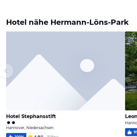
Bild
Bild
Bild
Bild
melden
melden
melden
melden
von Jörn
von Jörn
von Jörn
von Jörn
Hotel nähe Hermann-Löns-Park
Hotel Stephansstift
Leon
Hanno
Hannover, Niedersachsen
9
100
%
4,0
/
6