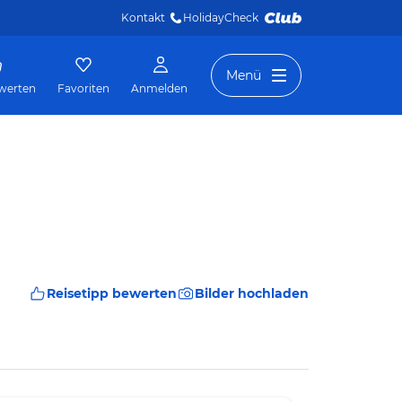
Kontakt
HolidayCheck 
Menü
werten
Favoriten
Anmelden
Reisetipp bewerten
Bilder hochladen