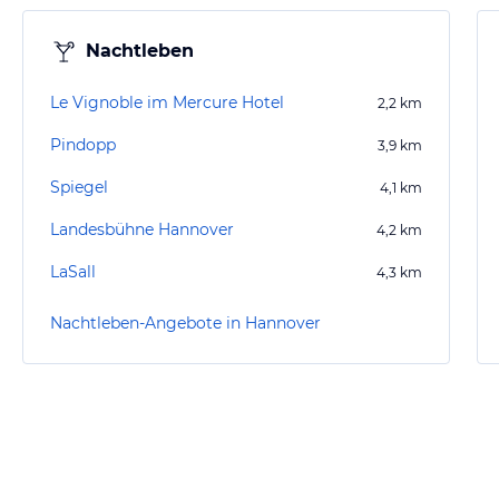
Nachtleben
Le Vignoble im Mercure Hotel
2,2
km
Pindopp
3,9
km
Spiegel
4,1
km
Landesbühne Hannover
4,2
km
LaSall
4,3
km
Nachtleben-Angebote in Hannover