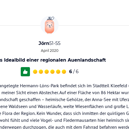
Jörn
51-55
April 2020
s Idealbild einer regionalen Auenlandschaft
6
/ 6
angelegte Hermann-Löns-Park befindet sich im Stadtteil Kleefeld 
 meiner Sicht einen Abstecher. Auf einer Fläche von 86 Hektar wu
andschaft geschaffen – heimische Gehölze, der Anna-See mit Ufe
hene Waldseen und Wasserläufe, weite Wiesenflächen und große
he Flora der Region. Kein Wunder, dass sich inmitten der quirligen 
ohl fühlt und viele Vogel- und Fledermausarten hier heimisch si
anderwegen durchzogen, die auch mit dem Fahrrad befahren werde