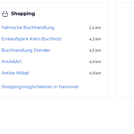
Shopping
Hahnsche Buchhandlung
2,4
km
Einkaufspark Klein-Buchholz
4,5
km
Buchhandlung Stender
4,5
km
Antik&Art
4,9
km
Antike Möbel
4,9
km
Shoppingmöglichkeiten in Hannover