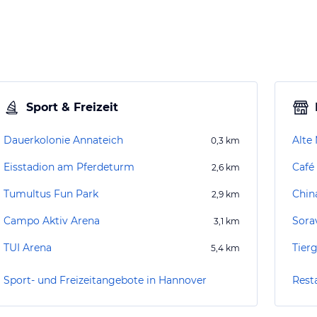
Sport & Freizeit
Dauerkolonie Annateich
Alte
0,3
km
Eisstadion am Pferdeturm
Café
2,6
km
Tumultus Fun Park
Chin
2,9
km
Campo Aktiv Arena
Sora
3,1
km
TUI Arena
Tier
5,4
km
Sport- und Freizeitangebote in Hannover
Rest