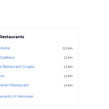
Restaurants
 Mühle
0,3
km
 Cadeaux
1,2
km
a-Restaurant Gingko
1,2
km
via
1,2
km
garten Restaurant
1,2
km
aurants in Hannover