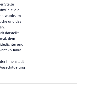
er Stelle
ndmühle, die
hrt wurde. Im
Küche und das
en.
t darstellt,
real, dem
idedichter und
icht 25 Jahre
 der Innenstadt
n Ausschilderung