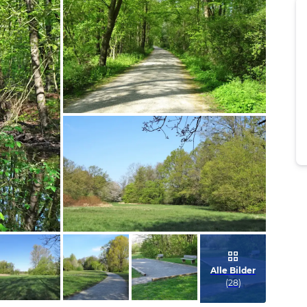
Bild melden
von Jörn
Bild melden
von Jörn
Alle Bilder
(
28
)