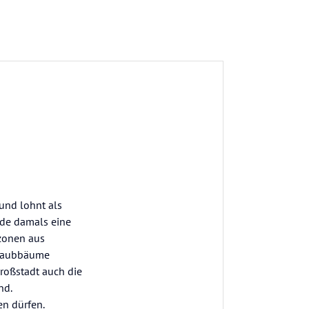
und lohnt als
rde damals eine
rzonen aus
 Laubbäume
Großstadt auch die
nd.
n dürfen.