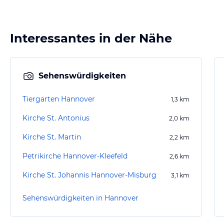
Interessantes in der Nähe
Sehenswürdigkeiten
Tiergarten Hannover
1,3
km
Kirche St. Antonius
2,0
km
Kirche St. Martin
2,2
km
Petrikirche Hannover-Kleefeld
2,6
km
Kirche St. Johannis Hannover-Misburg
3,1
km
Sehenswürdigkeiten in Hannover