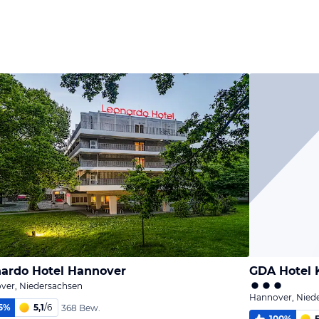
Bild
Bild
Bild
melden
melden
melden
von Jörn
von Jörn
von Jörn
ardo Hotel Hannover
GDA Hotel 
ver, Niedersachsen
Hannover, Nied
5
%
5,1
/
6
368 Bew.
100
%
5