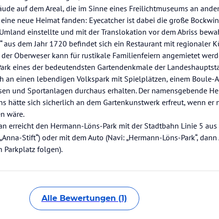
de auf dem Areal, die im Sinne eines Freilichtmuseums an ander
eine neue Heimat fanden: Eyecatcher ist dabei die große Bockwi
 Umland einstellte und mit der Translokation vor dem Abriss bewa
“ aus dem Jahr 1720 befindet sich ein Restaurant mit regionaler 
der Oberweser kann für rustikale Familienfeiern angemietet werd
rk eines der bedeutendsten Gartendenkmale der Landeshauptstad
ch an einen lebendigen Volkspark mit Spielplätzen, einem Boule-A
sen und Sportanlagen durchaus erhalten. Der namensgebende He
s hätte sich sicherlich an dem Gartenkunstwerk erfreut, wenn er n
en wäre.
Man erreicht den Hermann-Löns-Park mit der Stadtbahn Linie 5 aus
e „Anna-Stift“) oder mit dem Auto (Navi: „Hermann-Löns-Park“, dan
 Parkplatz folgen).
Alle Bewertungen (1)