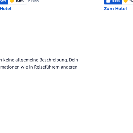
00
%
5,6
/
6
85
%
4
6 Bew.
Hotel
Zum Hotel
h keine allgemeine Beschreibung. Dein
nformationen wie in Reiseführern anderen