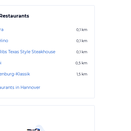
Restaurants
ra
0,1
km
lino
0,1
km
Ribs Texas Style Steakhouse
0,1
km
i
0,5
km
enburg-Klassik
1,5
km
aurants in Hannover