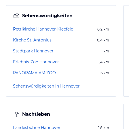
Sehenswürdigkeiten
Petrikirche Hannover-Kleefeld
0,2
km
Kirche St. Antonius
0,4
km
Stadtpark Hannover
1,1
km
Erlebnis-Zoo Hannover
1,4
km
PANORAMA AM ZOO
1,6
km
Sehenswürdigkeiten in Hannover
Nachtleben
Landesbühne Hannover
1,8
km