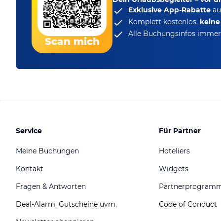
Exklusive App-Rabatte
au
Komplett kostenlos,
kein
Alle Buchungsinfos immer 
Scan mich
Service
Für Partner
Meine Buchungen
Hoteliers
Kontakt
Widgets
Fragen & Antworten
Partnerprogram
Deal-Alarm, Gutscheine uvm.
Code of Conduct