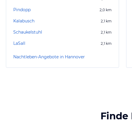
Pindopp
2,0
km
Kalabusch
2,1
km
Schaukelstuhl
2,1
km
LaSall
2,1
km
Nachtleben-Angebote in Hannover
Finde