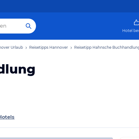
Hotel be
over Urlaub
Reisetipps Hannover
Reisetipp Hahnsche Buchhandlun
dlung
Hotels