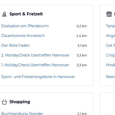
Sport & Freizeit
Eisstadion am Pferdeturm
Tana
0,2
km
Dauerkolonie Annateich
Ange
2,4
km
Der Rote Faden
Get 
3,1
km
2. HolidayCheck Usertreffen Hannover
Crisp
3,3
km
1. HolidayCheck-Usertreffen Hannover
Hind
3,3
km
Sport- und Freizeitangebote in Hannover
Rest
Shopping
Buchhandlung Stender
2,1
km