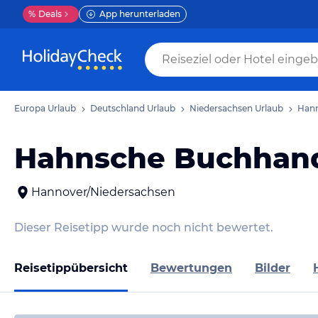
%
Deals
App herunterladen
Europa Urlaub
Deutschland Urlaub
Niedersachsen Urlaub
Hann
Hahnsche Buchhan
Hannover/Niedersachsen
Dieser Reisetipp wurde noch nicht bewertet.
Reisetippübersicht
Bewertungen
Bilder