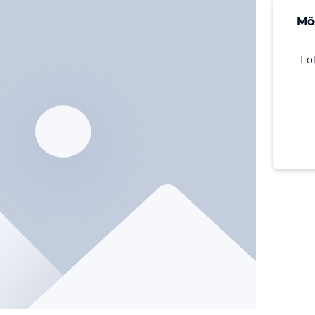
Mö
Fo