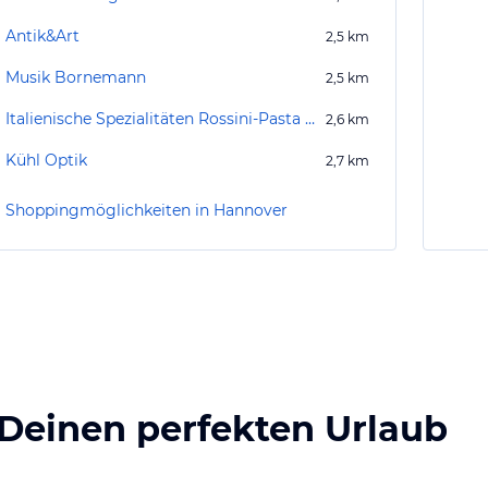
Antik&Art
2,5
km
Musik Bornemann
2,5
km
Italienische Spezialitäten Rossini-Pasta E Vini
2,6
km
Kühl Optik
2,7
km
Shoppingmöglichkeiten in Hannover
 Deinen perfekten Urlaub