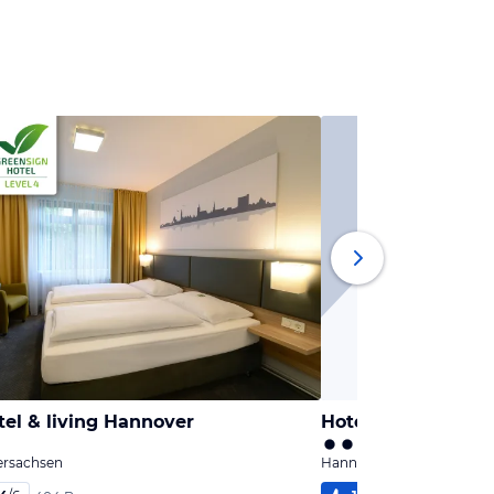
el & living Hannover
Hotel Stephansstif
ersachsen
Hannover, Niedersachsen