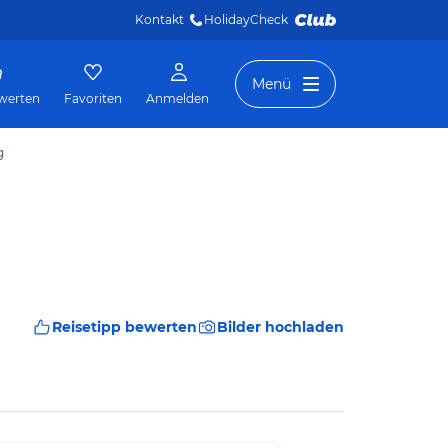
Kontakt
HolidayCheck 
Menü
werten
Favoriten
Anmelden
g
Reisetipp bewerten
Bilder hochladen