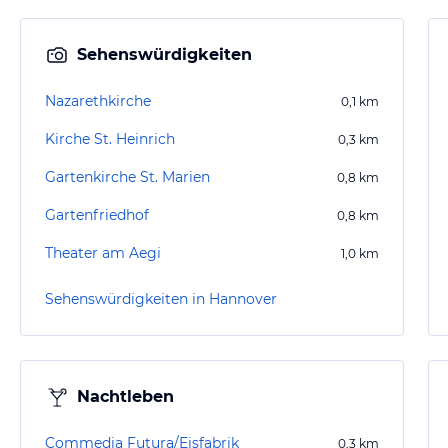
Sehenswürdigkeiten
Nazarethkirche
0,1
km
Kirche St. Heinrich
0,3
km
Gartenkirche St. Marien
0,8
km
Gartenfriedhof
0,8
km
Theater am Aegi
1,0
km
Sehenswürdigkeiten in Hannover
Nachtleben
Commedia Futura/Eisfabrik
0,3
km