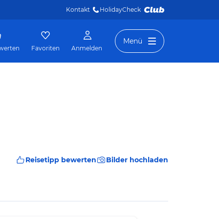
Kontakt
HolidayCheck 
Menü
werten
Favoriten
Anmelden
Reisetipp bewerten
Bilder hochladen