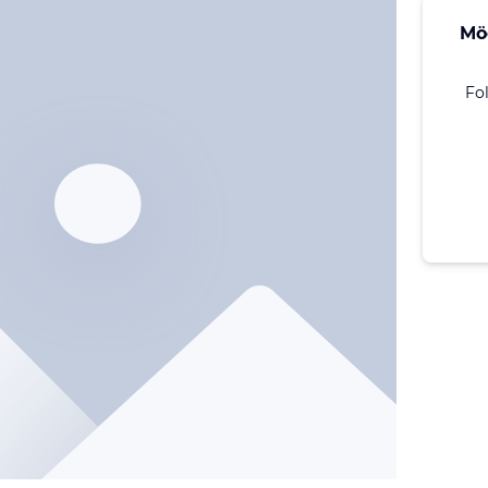
Mö
Fo