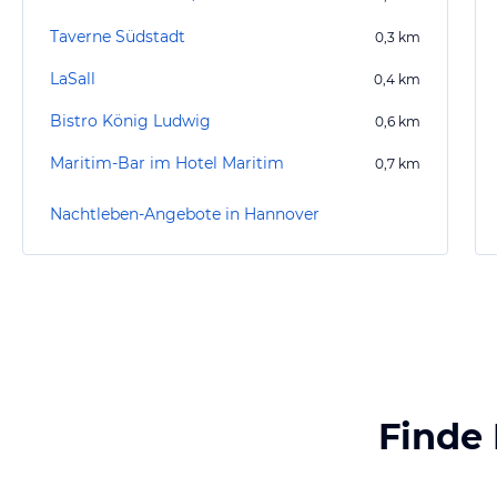
Taverne Südstadt
0,3
km
LaSall
0,4
km
Bistro König Ludwig
0,6
km
Maritim-Bar im Hotel Maritim
0,7
km
Nachtleben-Angebote in Hannover
Finde