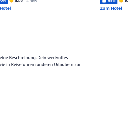
00
%
5,1
/
6
89
%
5
4 Bew.
Hotel
Zum Hotel
meine Beschreibung. Dein wertvolles
n wie in Reiseführern anderen Urlaubern zur