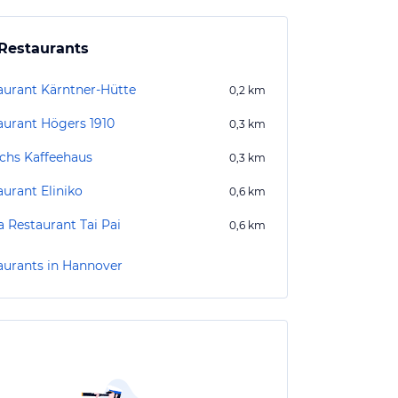
Restaurants
aurant Kärntner-Hütte
0,2
km
aurant Högers 1910
0,3
km
ichs Kaffeehaus
0,3
km
aurant Eliniko
0,6
km
a Restaurant Tai Pai
0,6
km
aurants in Hannover