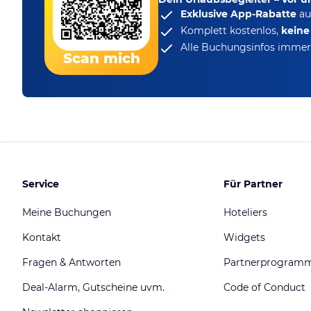
Exklusive App-Rabatte
au
Komplett kostenlos,
kein
Alle Buchungsinfos immer 
Scan mich
Service
Für Partner
Meine Buchungen
Hoteliers
Kontakt
Widgets
Fragen & Antworten
Partnerprogram
Deal-Alarm, Gutscheine uvm.
Code of Conduct