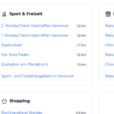
Sport & Freizeit
2. HolidayCheck Usertreffen Hannover
Rest
1,6
km
1. HolidayCheck-Usertreffen Hannover
Rest
1,6
km
Stadionbad
Ulbr
1,7
km
Der Rote Faden
Rest
1,8
km
Eisstadion am Pferdeturm
Chin
1,9
km
Sport- und Freizeitangebote in Hannover
Rest
Shopping
Buchhandlung Stender
0,6
km