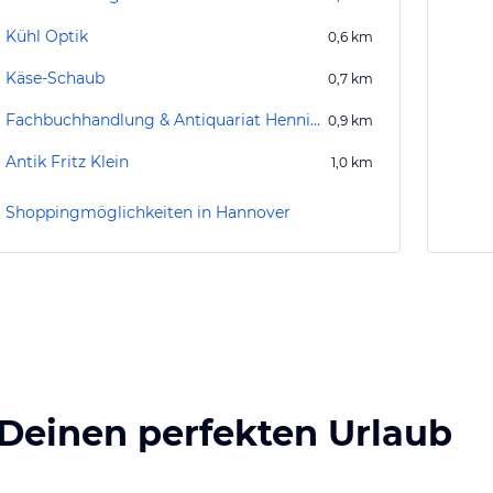
Kühl Optik
0,6
km
Käse-Schaub
0,7
km
Fachbuchhandlung & Antiquariat Hennies und Zinkeisen
0,9
km
Antik Fritz Klein
1,0
km
Shoppingmöglichkeiten in Hannover
 Deinen perfekten Urlaub