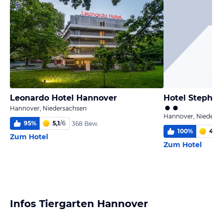
Leonardo Hotel Hannover
Hotel Stephan
Hannover, Niedersachsen
Hannover, Nieders
95
%
5,1
/
6
368 Bew.
100
%
4,0
/
Zum Hotel
Zum Hotel
Infos Tiergarten Hannover