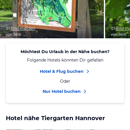
Bild melden
Bild m
von Jörn
von Jörn
Möchtest Du Urlaub in der Nähe buchen?
Folgende Hotels könnten Dir gefallen
Hotel & Flug buchen
Oder
Nur Hotel buchen
Hotel nähe Tiergarten Hannover