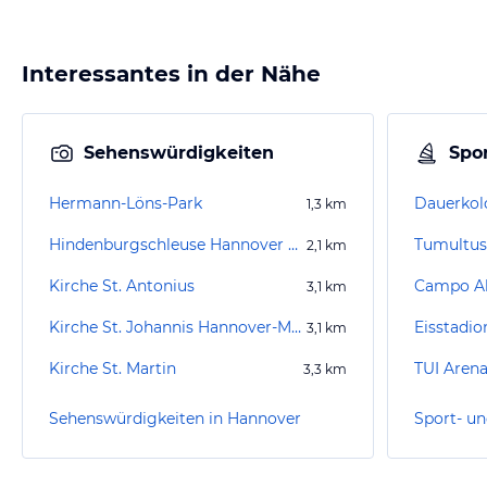
Interessantes in der Nähe
Sehenswürdigkeiten
Spor
Hermann-Löns-Park
Dauerkol
1,3
km
Hindenburgschleuse Hannover Anderten
Tumultus
2,1
km
Kirche St. Antonius
Campo Ak
3,1
km
Kirche St. Johannis Hannover-Misburg
Eisstadi
3,1
km
Kirche St. Martin
TUI Aren
3,3
km
Sehenswürdigkeiten in Hannover