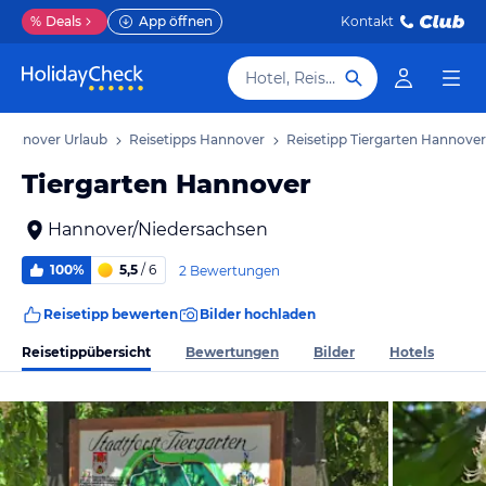
%
Deals
App öffnen
Kontakt
Hotel, Reiseziel
Hannover Urlaub
Reisetipps Hannover
Reisetipp Tiergarten Hannover
Tiergarten Hannover
Hannover/Niedersachsen
100%
5,5
/ 6
2 Bewertungen
Reisetipp bewerten
Bilder hochladen
Reisetippübersicht
Bewertungen
Bilder
Hotels