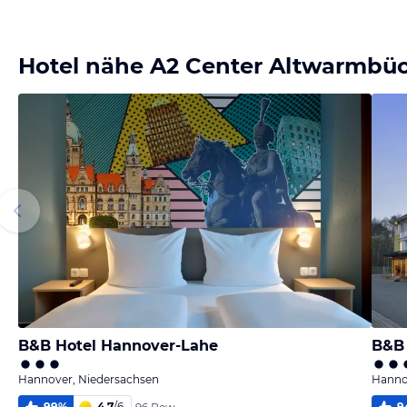
Bild
Bild
Bild
Bild
melden
melden
melden
melden
von Wolfram
von Wolfram
von Wolfram
von Wolfram
Hotel nähe A2 Center Altwarmbü
B&B Hotel Hannover-Lahe
B&B 
Hannover, Niedersachsen
Hanno
99
%
4,7
/
6
9