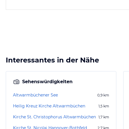
Interessantes in der Nähe
Sehenswürdigkeiten
Altwarmbüchener See
0,9
km
Heilig Kreuz Kirche Altwarmbüchen
1,5
km
Kirche St. Christophorus Altwarmbüchen
1,7
km
Kirche St. Nicolai Hannover-Bothfeld
2,7
km