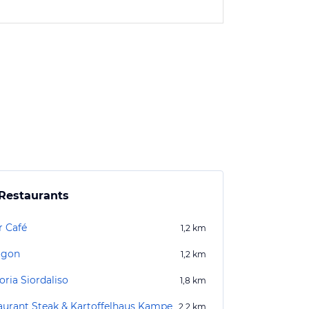
Restaurants
r Café
1,2
km
agon
1,2
km
oria Siordaliso
1,8
km
aurant Steak & Kartoffelhaus Kampe
2,2
km