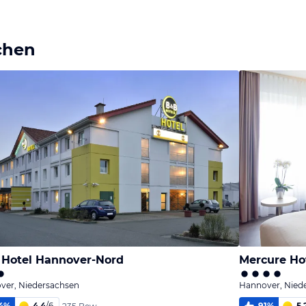
Bild
Bild
Bild
melden
melden
melden
von Wolfram
von Wolfram
von Wolfram
chen
Hotel Hannover-Nord
Mercure Ho
ver, Niedersachsen
Hannover, Nied
4
%
4,4
/
6
91
%
5,