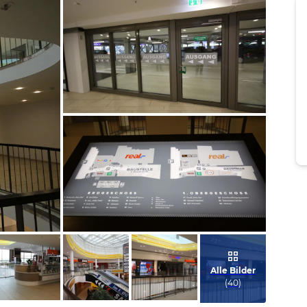
Bild melden
von Wolfram
Bild melden
von Wolfram
Alle Bilder
(
40
)