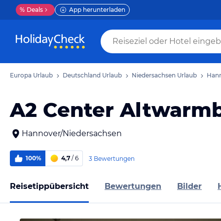
%
Deals
App herunterladen
Europa Urlaub
Deutschland Urlaub
Niedersachsen Urlaub
Hann
A2 Center Altwarm
Hannover/Niedersachsen
100%
4,7
/ 6
3 Bewertungen
Reisetippübersicht
Bewertungen
Bilder