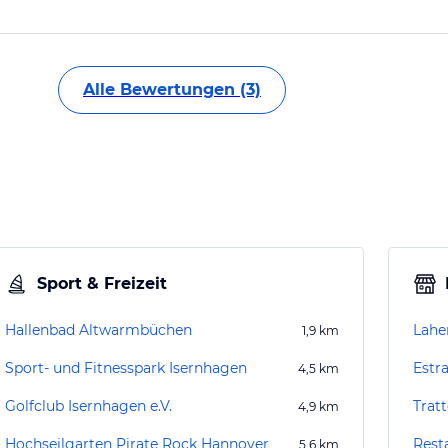
Alle Bewertungen (3)
Sport & Freizeit
Hallenbad Altwarmbüchen
Lahe
1,9
km
Sport- und Fitnesspark Isernhagen
Estr
4,5
km
Golfclub Isernhagen e.V.
Tratt
4,9
km
Hochseilgarten Pirate Rock Hannover
Rest
5,6
km