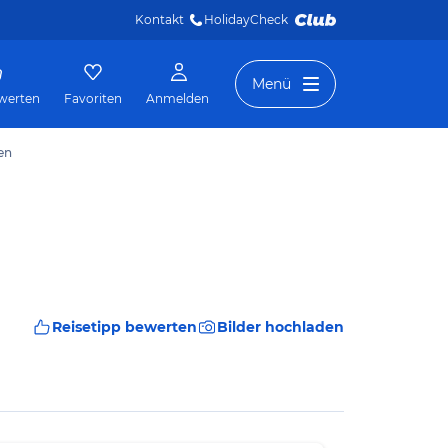
Kontakt
HolidayCheck 
Menü
werten
Favoriten
Anmelden
en
Reisetipp bewerten
Bilder hochladen