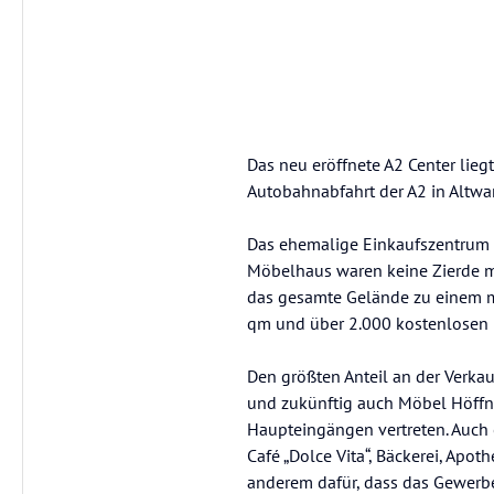
Das neu eröffnete A2 Center lie
Autobahnabfahrt der A2 in Altw
Das ehemalige Einkaufszentrum 
Möbelhaus waren keine Zierde m
das gesamte Gelände zu einem m
qm und über 2.000 kostenlosen 
Den größten Anteil an der Verkau
und zukünftig auch Möbel Höffne
Haupteingängen vertreten. Auch e
Café „Dolce Vita“, Bäckerei, Apot
anderem dafür, dass das Gewerbe