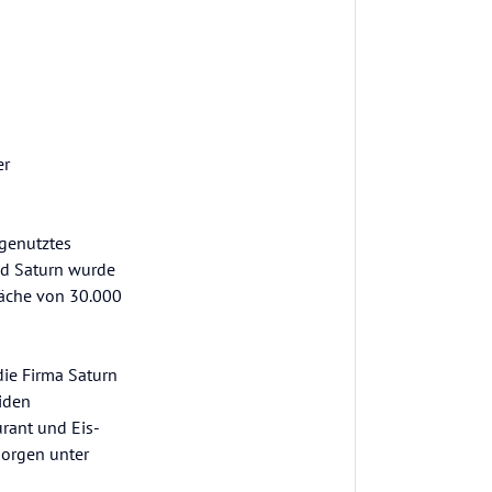
er
genutztes
nd Saturn wurde
läche von 30.000
die Firma Saturn
iden
rant und Eis-
 sorgen unter