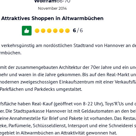
Wolfram
66-70
November 2014
Attraktives Shoppen in Altwarmbüchen
6
/ 6
gt verkehrsgünstig am nordöstlichen Stadtrand von Hannover an d
armbüchen.
mit der zusammengebauten Architektur der 70er Jahre und ein un
ehr und waren in die Jahre gekommen. Bis auf den Real-Markt u
odernen zweigeschossigen Einkaufszentrum mit einer Verkaufsf
Parkflächen und Parkdecks umgestaltet.
fsfläche haben Real-Kauf (geöffnet von 8-22 Uhr), Toys’R‘Us und 
r. Die Stadtsparkasse Hannover ist mit Geldautomaten an den be
ine Annahmestelle für Brief und Pakete ist vorhanden. Das Restau
heke, Parfümerie, Schlüsseldienst, Intersport und eine Schneiderei
gebiet in Altwarmbüchen an Attraktivität gewonnen hat.