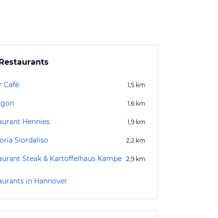
Restaurants
r Café
1,5
km
agon
1,6
km
aurant Hennies
1,9
km
oria Siordaliso
2,2
km
aurant Steak & Kartoffelhaus Kampe
2,9
km
aurants in Hannover