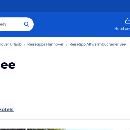
Hotel be
over Urlaub
Reisetipps Hannover
Reisetipp Altwarmbüchener See
See
Hotels