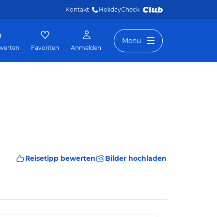
Kontakt
HolidayCheck 
Menü
werten
Favoriten
Anmelden
Reisetipp bewerten
Bilder hochladen