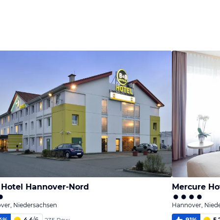
Bild
Bild
Bild
melden
melden
melden
von Jörn
von Jörn
von Jörn
Hotel Hannover-Nord
Mercure Ho
ver, Niedersachsen
Hannover, Nied
4
%
4,4
/
6
91
%
5,