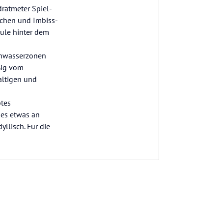
ratmeter Spiel-
schen und Imbiss-
hule hinter dem
chwasserzonen
ßig vom
altigen und
btes
des etwas an
yllisch. Für die