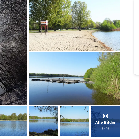
Bild melden
von Jörn
Bild melden
von Jörn
Alle Bilder
(
23
)