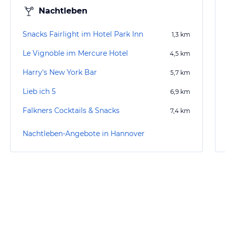
Nachtleben
Snacks Fairlight im Hotel Park Inn
1,3
km
Le Vignoble im Mercure Hotel
4,5
km
Harry's New York Bar
5,7
km
Lieb ich 5
6,9
km
Falkners Cocktails & Snacks
7,4
km
Nachtleben-Angebote in Hannover