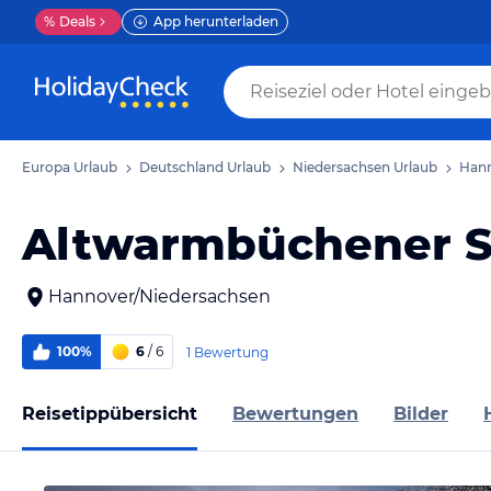
%
Deals
App herunterladen
Europa Urlaub
Deutschland Urlaub
Niedersachsen Urlaub
Hann
Altwarmbüchener 
Hannover/Niedersachsen
100%
6
/ 6
1 Bewertung
Reisetippübersicht
Bewertungen
Bilder