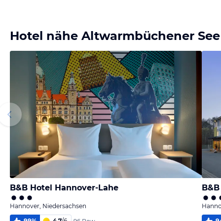
Bild
Bild
Bild
Bild
melden
melden
melden
melden
von Jörn
von Jörn
von Jörn
von Jörn
Hotel nähe Altwarmbüchener See
B&B Hotel Hannover-Lahe
B&B 
Hannover, Niedersachsen
Hanno
99
%
4,7
/
6
9