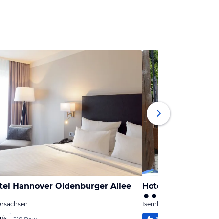
tel Hannover Oldenburger Allee
Hotel & Gästehaus
ersachsen
Isernhagen, Niedersachse
2
/
6
100
%
4,5
/
6