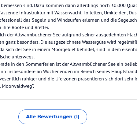
 bemessen sind. Dazu kommen dann allerdings noch 30.000 Quad
assende Infrastruktur mit Wasserwacht, Toiletten, Umkleiden, Du
rofessionell das Segeln und Windsurfen erlernen und die Segelsc
 ihre Boote und Bretter.
 sich der Altwarmbüchener See aufgrund seiner ausgedehnten Fla
ganz besonders. Die ausgezeichnete Wassergüte wird regelmä
 sich der See in einem Moorgebiet befindet, sind in dem eisenh
ische unterwegs.
Gerade in den Sommerferien ist der Altwarmbüchener See ein belie
dann insbesondere an Wochenenden im Bereich seines Hauptstran
wesentlich ruhiger und die Uferzonen präsentieren sich dort sehr id
r, Moorwaldweg“.
Alle Bewertungen (1)