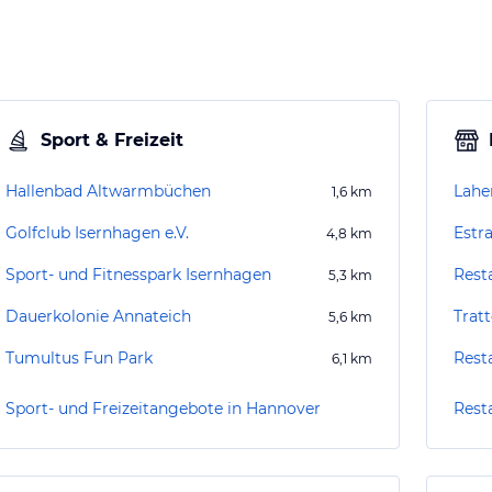
Sport & Freizeit
Hallenbad Altwarmbüchen
Lahe
1,6
km
Golfclub Isernhagen e.V.
Estr
4,8
km
Sport- und Fitnesspark Isernhagen
Rest
5,3
km
Dauerkolonie Annateich
Tratt
5,6
km
Tumultus Fun Park
Rest
6,1
km
Sport- und Freizeitangebote in Hannover
Rest