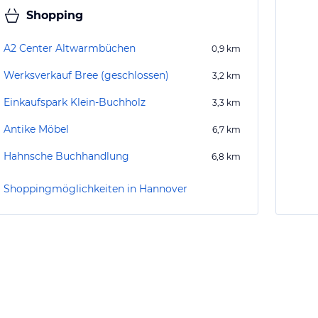
Shopping
A2 Center Altwarmbüchen
0,9
km
Werksverkauf Bree (geschlossen)
3,2
km
Einkaufspark Klein-Buchholz
3,3
km
Antike Möbel
6,7
km
Hahnsche Buchhandlung
6,8
km
Shoppingmöglichkeiten in Hannover