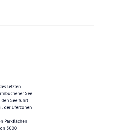
des letzten
warmbüchener See
 den See führt
il der Uferzonen
en Parkflächen
 von 3000