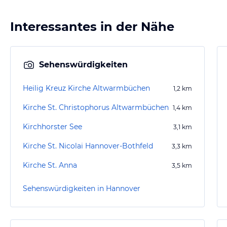
Interessantes in der Nähe
Sehenswürdigkeiten
Heilig Kreuz Kirche Altwarmbüchen
1,2
km
Kirche St. Christophorus Altwarmbüchen
1,4
km
Kirchhorster See
3,1
km
Kirche St. Nicolai Hannover-Bothfeld
3,3
km
Kirche St. Anna
3,5
km
Sehenswürdigkeiten in Hannover