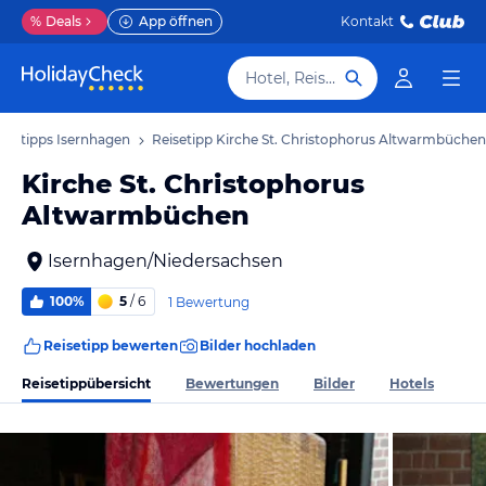
%
Deals
App öffnen
Kontakt
Hotel, Reiseziel
isetipps Isernhagen
Reisetipp Kirche St. Christophorus Altwarmbüchen
Kirche St. Christophorus
Altwarmbüchen
Isernhagen/Niedersachsen
100%
5
/ 6
1 Bewertung
Reisetipp bewerten
Bilder hochladen
Reisetippübersicht
Bewertungen
Bilder
Hotels