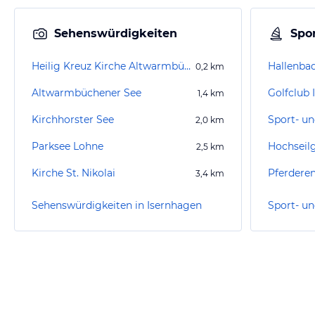
Sehenswürdigkeiten
Spor
Heilig Kreuz Kirche Altwarmbüchen
Hallenba
0,2
km
Altwarmbüchener See
Golfclub 
1,4
km
Kirchhorster See
2,0
km
Parksee Lohne
2,5
km
Kirche St. Nikolai
Pferdere
3,4
km
Sehenswürdigkeiten in Isernhagen