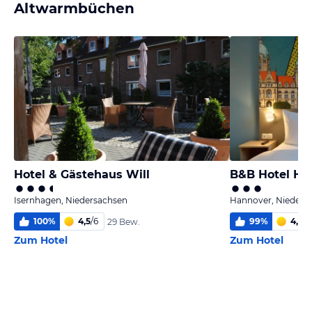
Altwarmbüchen
Hotel & Gästehaus Will
B&B Hotel Ha
Isernhagen, Niedersachsen
Hannover, Nieders
100
%
4,5
/
6
99
%
4,7
/
6
29 Bew.
Zum Hotel
Zum Hotel