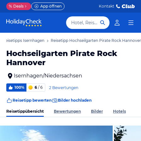
%
Deals
App öffnen
Kontakt
Hotel, Reiseziel
Reisetipps Isernhagen
Reisetipp Hochseilgarten Pirate Rock Hannover
Hochseilgarten Pirate Rock
Hannover
Isernhagen/Niedersachsen
100%
6
/ 6
2 Bewertungen
Reisetipp bewerten
Bilder hochladen
Reisetippübersicht
Bewertungen
Bilder
Hotels