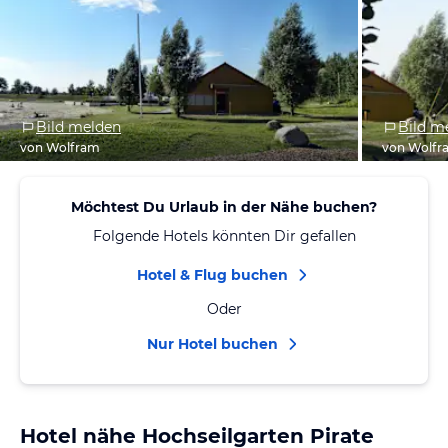
Bild melden
Bild m
von Wolfram
von Wolfr
Möchtest Du Urlaub in der Nähe buchen?
Folgende Hotels könnten Dir gefallen
Hotel & Flug buchen
Oder
Nur Hotel buchen
Hotel nähe Hochseilgarten Pirate