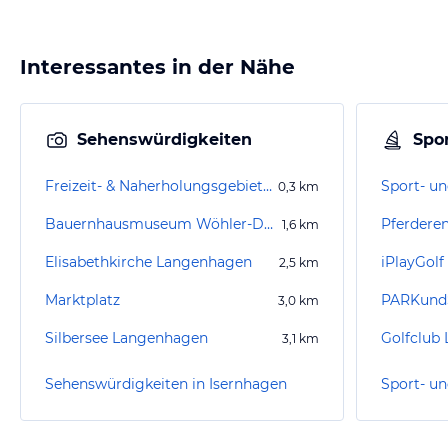
Interessantes in der Nähe
Sehenswürdigkeiten
Spor
Freizeit- & Naherholungsgebiet Hufeisensee Wietzepark
0,3
km
Bauernhausmuseum Wöhler-Dusche-Hof
Pferdere
1,6
km
Elisabethkirche Langenhagen
iPlayGol
2,5
km
Marktplatz
PARKund
3,0
km
Silbersee Langenhagen
Golfclub 
3,1
km
Sehenswürdigkeiten in Isernhagen