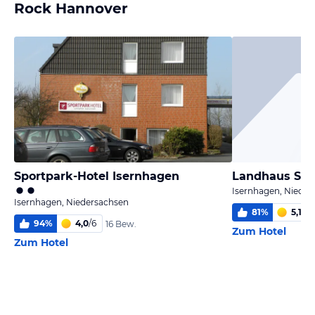
Rock Hannover
Sportpark-Hotel Isernhagen
Landhaus Sch
Isernhagen, Nieder
Isernhagen, Niedersachsen
81
%
5,1
/
6
94
%
4,0
/
6
16 Bew.
Zum Hotel
Zum Hotel