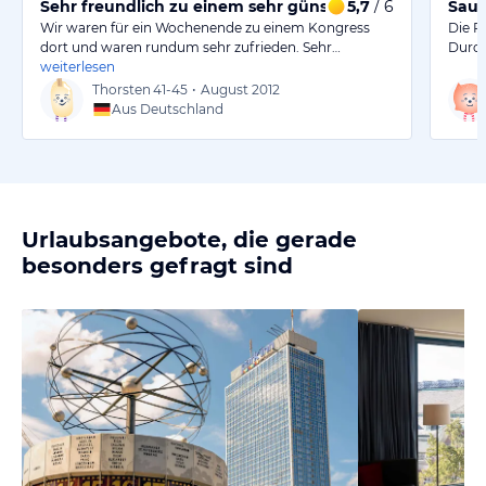
Sehr freundlich zu einem sehr günstigen Preis.
5,7
/ 6
Saub
Wir waren für ein Wochenende zu einem Kongress
Die Pe
dort und waren rundum sehr zufrieden. Sehr…
Durch
weiterlesen
Thorsten
41-45
•
August 2012
Aus Deutschland
Urlaubsangebote, die gerade
besonders gefragt sind