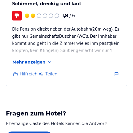
Schimmel, dreckig und laut
1,8
/ 6
Die Pension direkt neben der Autobahn(20m weg), Es
gibt nur GemeinschaftsDuschen/WC´s. Der Innhaber
kommt und geht in die Zimmer wie es ihm passt(kein
klopfen, kein Klingeln). Sauber gemacht wir nur 1
mal die Woche und weniger!
Mehr anzeigen
Ameisen im Badezimmer sowie schwarzer
Schimmel!!!!!!!!!!!!!!
Hilfreich
Teilen
Es gibt eine Spühlmaschine die soll kaputt sein und
darf nicht benutzt werden, repariert wird sie aber
auch nicht!!!!!!!!!!!
Gäste sind überwiegend Bauarbeiter und
Geschäftreisende!
Fragen zum Hotel?
einziger Pluspunkt, für diese Gegend recht…
Ehemalige Gäste des Hotels kennen die Antwort!