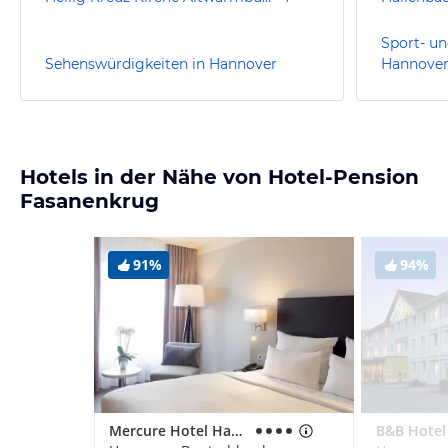
Sport- un
Sehenswürdigkeiten in Hannover
Hannove
Hotels in der Nähe von Hotel-Pension
Fasanenkrug
91%
94%
Mercure Hotel Hannover Oldenburger Allee