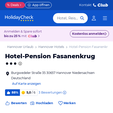
%
Deals
App öffnen
Kontakt
Hotel, Reiseziel
Anmelden & Spare sofort
Kostenlos anmelden
bis zu 25 %
mit
ub
Hannover Urlaub
Hannover Hotels
Hotel-Pension Fasanenkrug
Hotel-Pension Fasanenkrug
Burgwedeler Straße 35 30657 Hannover Niedersachsen
Deutschland
Auf Karte anzeigen
3
Bewertungen
88%
5,0
/ 6
Bewerten
Hochladen
Merken