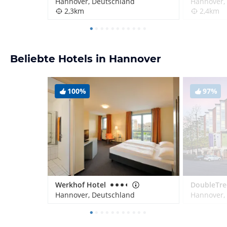
Hannover, Deutschland
Hannover,
2,3km
2,4km
Beliebte Hotels in Hannover
100%
97%
Werkhof Hotel
Hannover, Deutschland
Hannover,