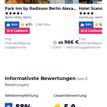
Park Inn by Radisson Berlin Alexanderplatz
Hotel Scandi
Berlin-Mitte, Berlin
Hamburg, Hambur
84
%
4,7
/
6
98
%
5,6
/
6
2.660 Bew.
10 € Cashback
20 € Cashback
Flug
Flug
966 €
ab
ohne Verpflegung
ohne Verpflegung
Doppelzimmer
2 ERW. • 1 WOCHE
Doppelzimmer
Informativste Bewertungen
(von
3
Bewertungen)
Weiterempfehlung
Gesamtbewertung
88
%
5,0