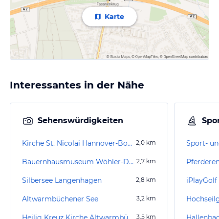
Karte
Interessantes in der Nähe
Sehenswürdigkeiten
Spor
Kirche St. Nicolai Hannover-Bothfeld
2,0
km
Bauernhausmuseum Wöhler-Dusche-Hof
2,7
km
Pferdere
Silbersee Langenhagen
2,8
km
iPlayGol
Altwarmbüchener See
3,2
km
Heilig Kreuz Kirche Altwarmbüchen
3,5
km
Hallenba