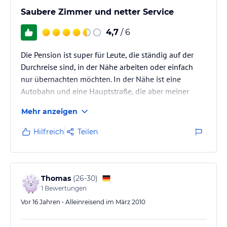
Saubere Zimmer und netter Service
4,7
/ 6
Die Pension ist super für Leute, die ständig auf der
Durchreise sind, in der Nähe arbeiten oder einfach
nur übernachten möchten. In der Nähe ist eine
Autobahn und eine Hauptstraße, die aber meiner
Meinung kaum zu hören ist. Das Gebäude wurde vor
Mehr anzeigen
einigen Jahren neu gebaut und deshalb auch alles
recht in Ordnung (kein Schimmel oder sonstiges
Hilfreich
Teilen
gesehn). WC und Dusche funktionieren einwandfrei
und sind sauber. Die Zimmer und Bettwäsche wo ich
war, waren sehr sauber und ordentlich. Es ist kein
Luxushotel!!! Aber man kann…
Thomas
(
26-30
)
1
Bewertungen
Vor 16 Jahren • Alleinreisend im März 2010