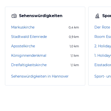
Sehenswürdigkeiten
Spor
Markuskirche
Der Rote
0,4
km
Stadtwald Eilenriede
Room Es
0,9
km
Apostelkirche
1,0
km
Königinnendenkmal
1,1
km
Dreifaltigkeitskirche
Eisstadi
1,1
km
Sehenswürdigkeiten in Hannover