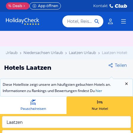
%
Deals
App öffnen
Kontakt
Hotel, Reiseziel
nd Urlaub
Niedersachsen Urlaub
Laatzen Urlaub
Laatzen Hotels
Teilen
Hotels Laatzen
Diese Hotelliste zeigt unsere am häufigsten gebuchten Hotels an.
Informationen zu Rankings und Bewertungen findest Du
hier
Pauschalreisen
Nur Hotel
Laatzen