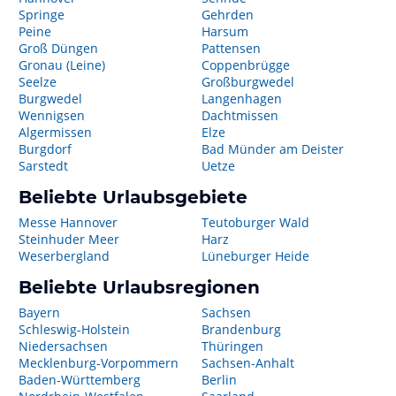
Springe
Gehrden
Peine
Harsum
Groß Düngen
Pattensen
Gronau (Leine)
Coppenbrügge
Seelze
Großburgwedel
Burgwedel
Langenhagen
Wennigsen
Dachtmissen
Algermissen
Elze
Burgdorf
Bad Münder am Deister
Sarstedt
Uetze
Beliebte Urlaubsgebiete
Messe Hannover
Teutoburger Wald
Steinhuder Meer
Harz
Weserbergland
Lüneburger Heide
Beliebte Urlaubsregionen
Bayern
Sachsen
Schleswig-Holstein
Brandenburg
Niedersachsen
Thüringen
Mecklenburg-Vorpommern
Sachsen-Anhalt
Baden-Württemberg
Berlin