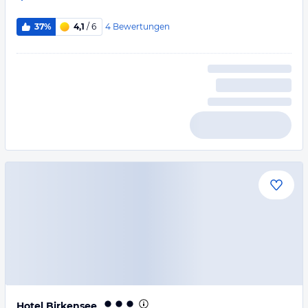
4
Bewertungen
37%
4,1
/ 6
Hotel Birkensee