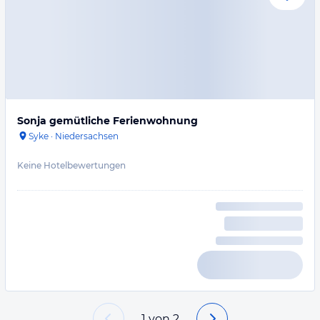
Sonja gemütliche Ferienwohnung
Syke
·
Niedersachsen
Keine Hotelbewertungen
1
von
2