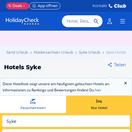
%
Deals
App öffnen
Kontakt
Hotel, Reiseziel
tschland Urlaub
Niedersachsen Urlaub
Syke Urlaub
Syke Hotels
Teilen
Hotels Syke
Diese Hotelliste zeigt unsere am häufigsten gebuchten Hotels an.
Informationen zu Rankings und Bewertungen findest Du
hier
Pauschalreisen
Nur Hotel
Syke