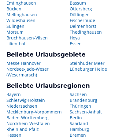
Emtinghausen
Bassum
Bücken
Ottersberg
Mellinghausen
Dötlingen
Wildeshausen
Fischerhude
Sulingen
Delmenhorst
Morsum
Thedinghausen
Bruchhausen-Vilsen
Hoya
Lilienthal
Essen
Beliebte Urlaubsgebiete
Messe Hannover
Steinhuder Meer
Nordsee-Jade-Weser
Lüneburger Heide
(Wesermarsch)
Beliebte Urlaubsregionen
Bayern
Sachsen
Schleswig-Holstein
Brandenburg
Niedersachsen
Thüringen
Mecklenburg-Vorpommern
Sachsen-Anhalt
Baden-Württemberg
Berlin
Nordrhein-Westfalen
Saarland
Rheinland-Pfalz
Hamburg
Hessen
Bremen