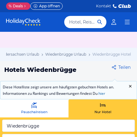
%
Deals
App öffnen
Kontakt
Hotel, Reiseziel
Niedersachsen Urlaub
Wiedenbrügge Urlaub
Wiedenbrügge Hotels
Teilen
Hotels Wiedenbrügge
Diese Hotelliste zeigt unsere am häufigsten gebuchten Hotels an.
Informationen zu Rankings und Bewertungen findest Du
hier
Pauschalreisen
Nur Hotel
Wiedenbrügge