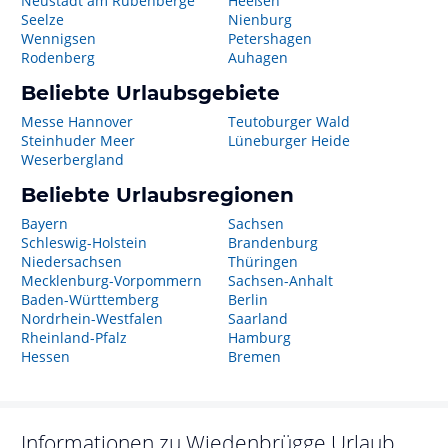
Neustadt am Rübenberge
Heeßen
Seelze
Nienburg
Wennigsen
Petershagen
Rodenberg
Auhagen
Beliebte Urlaubsgebiete
Messe Hannover
Teutoburger Wald
Steinhuder Meer
Lüneburger Heide
Weserbergland
Beliebte Urlaubsregionen
Bayern
Sachsen
Schleswig-Holstein
Brandenburg
Niedersachsen
Thüringen
Mecklenburg-Vorpommern
Sachsen-Anhalt
Baden-Württemberg
Berlin
Nordrhein-Westfalen
Saarland
Rheinland-Pfalz
Hamburg
Hessen
Bremen
Informationen zu
Wiedenbrügge
Urlaub