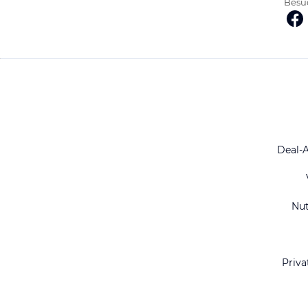
Besuc
Deal-
Nu
Priva