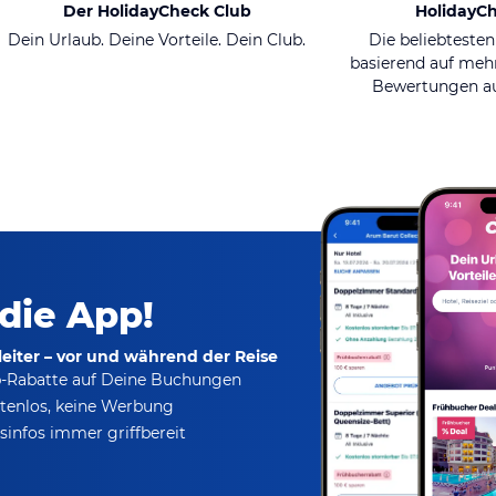
Der HolidayCheck Club
HolidayC
Dein Urlaub. Deine Vorteile. Dein Club.
Die beliebtesten
basierend auf mehr
Bewertungen au
 die App!
eiter – vor und während der Reise
p-Rabatte
auf Deine Buchungen
tenlos,
keine Werbung
infos immer griffbereit