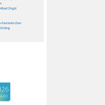
n
ilbad Zingst
n
h-Partenkirchen
-Ording