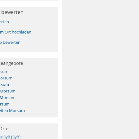
 bewerten
erten
sem Ort hochladen
pp bewerten
seangebote
rsum
Morsum
rsum
s Morsum
s Morsum
orsum
eiten Morsum
Orte
Sylt [Sylt]