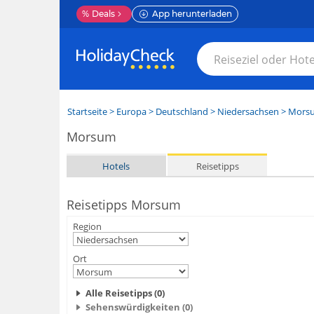
%
Deals
App herunterladen
Startseite
>
Europa
>
Deutschland
>
Niedersachsen
>
Mors
Morsum
Hotels
Reisetipps
Reisetipps Morsum
Region
Ort
Alle Reisetipps (0)
Sehenswürdigkeiten (0)