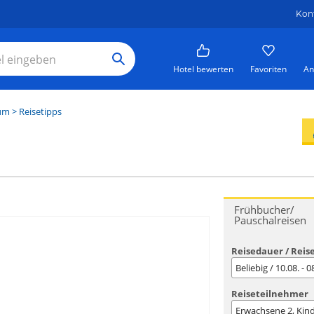
Kon
Hotel bewerten
Favoriten
An
um
> Reisetipps
Frühbucher/
Pauschalreisen
Reisedauer / Reis
Beliebig / 10.08. - 
Reiseteilnehmer
Erwachsene
2
, Kin