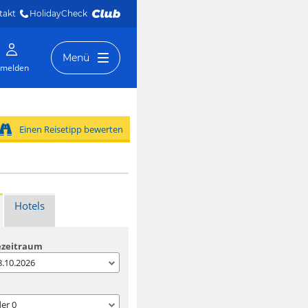
takt
HolidayCheck 
Menü
melden
Einen Reisetipp bewerten
Hotels
ezeitraum
08.10.2026
der
0