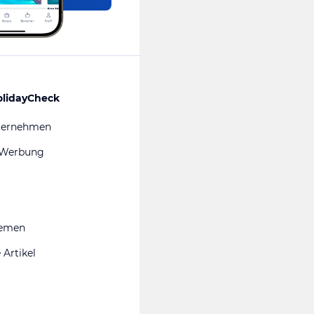
olidayCheck
ternehmen
 Werbung
hemen
 Artikel