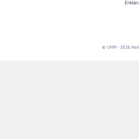
Erklär
© 1999 - 2026 Holi