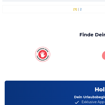
[1]
|
2
Finde Dei
Hol
Dein Urlaubsbegle
Exklusive App