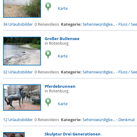
Karte
34 Urlaubsbilder
0 Reisevideos
Kategorie:
Sehenswürdigke...
-
Fluss / See 
Großer Bullensee
in Rotenburg
Karte
32 Urlaubsbilder
0 Reisevideos
Kategorie:
Sehenswürdigke...
-
Fluss / See 
Pferdebrunnen
in Rotenburg
Karte
12 Urlaubsbilder
0 Reisevideos
Kategorie:
Sehenswürdigke...
-
Denkmal
Skulptur Drei Generationen