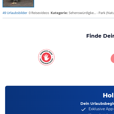
49 Urlaubsbilder
0 Reisevideos
Kategorie:
Sehenswürdigke... - Park (Natur
Finde Dei
Hol
Dein Urlaubsbegle
Exklusive App