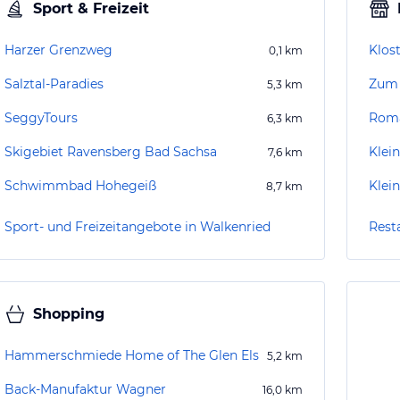
Sport & Freizeit
Harzer Grenzweg
Klos
0,1
km
Salztal-Paradies
Zum 
5,3
km
SeggyTours
Roma
6,3
km
Skigebiet Ravensberg Bad Sachsa
Klei
7,6
km
Schwimmbad Hohegeiß
Klein
8,7
km
Sport- und Freizeitangebote in Walkenried
Rest
Shopping
Hammerschmiede Home of The Glen Els
5,2
km
Back-Manufaktur Wagner
16,0
km