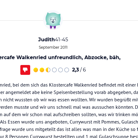
Judith
41-45
September 2011
ercafe Walkenried unfreundlich, Abzocke, bäh,
2,3
/ 6
nried, bei dem sich das Klostercafe Walkenried befindet mit eine
her angemeldet abe keine Speisenbestellung vorab abgegeben, da
ch nicht wussten ob wir was essen wollten. Wir wurden begrüßt mi
 werden musste und wir uns schnell mal was aussuchen könnten. 
n auf dem wir schon mal aufschreiben sollten, was wir trinken mö
t. Als Essen wurde uns angeboten, Currywurst mit Pommes, Gulas
frage wurde uns mitgeteilt das ist alles was man in der Küche so f
r 8 Personen Currywurst bestellten und 1 mal Gulaschsuppe beste