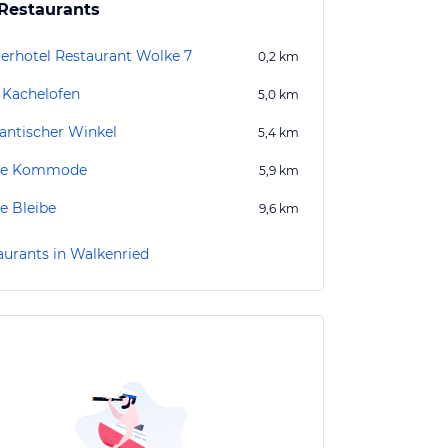
Restaurants
terhotel Restaurant Wolke 7
0,2
km
Kachelofen
5,0
km
ntischer Winkel
5,4
km
ne Kommode
5,9
km
e Bleibe
9,6
km
aurants in Walkenried