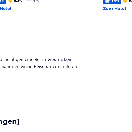
9
%
5,3
/
6
84
%
5,
20 Bew.
Hotel
Zum Hotel
 keine allgemeine Beschreibung. Dein
nformationen wie in Reiseführern anderen
ngen)