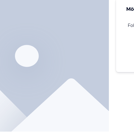
Mö
Fo