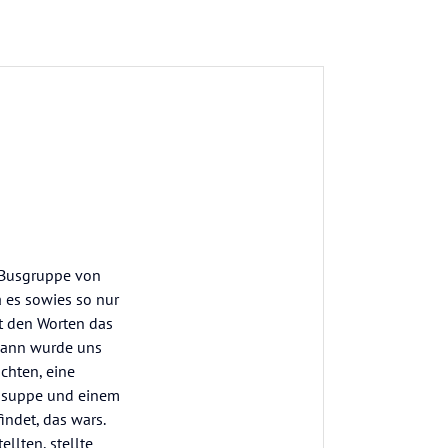
r Busgruppe von
 es sowies so nur
t den Worten das
Dann wurde uns
chten, eine
chsuppe und einem
indet, das wars.
llten, stellte