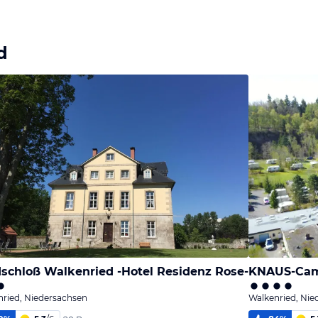
d
schloß Walkenried -Hotel Residenz Rose-
KNAUS-Cam
ried, Niedersachsen
Walkenried, Nie