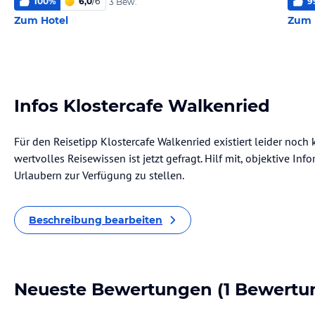
100
%
6,0
/
6
9
3 Bew.
Zum Hotel
Zum 
Infos Klostercafe Walkenried
Für den Reisetipp Klostercafe Walkenried existiert leider noch
wertvolles Reisewissen ist jetzt gefragt. Hilf mit, objektive I
Urlaubern zur Verfügung zu stellen.
Beschreibung bearbeiten
Neueste Bewertungen
(1 Bewertu