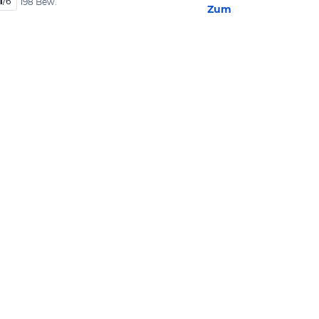
1
/
6
198 Bew.
Zum Hotel