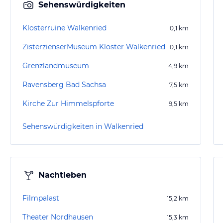
Sehenswürdigkeiten
Klosterruine Walkenried
0,1
km
ZisterzienserMuseum Kloster Walkenried
0,1
km
Grenzlandmuseum
4,9
km
Ravensberg Bad Sachsa
7,5
km
Kirche Zur Himmelspforte
9,5
km
Sehenswürdigkeiten in Walkenried
Nachtleben
Filmpalast
15,2
km
Theater Nordhausen
15,3
km