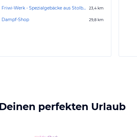
Friwi-Werk - Spezialgebäcke aus Stolberg
23,4
km
Dampf-Shop
29,8
km
 Deinen perfekten Urlaub