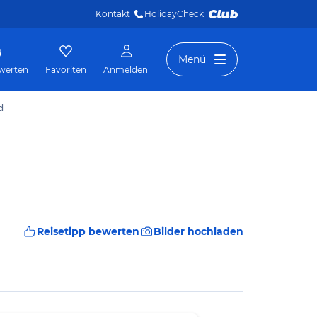
Kontakt
HolidayCheck 
Menü
werten
Favoriten
Anmelden
d
Reisetipp bewerten
Bilder hochladen