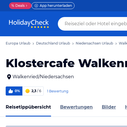
%
Deals
App herunterladen
Europa Urlaub
Deutschland Urlaub
Niedersachsen Urlaub
Walk
Klostercafe Walken
Walkenried/Niedersachsen
0%
2,3
/ 6
1 Bewertung
Reisetippübersicht
Bewertungen
Bilder