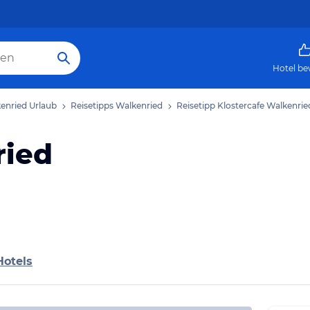
Hotel be
enried Urlaub
Reisetipps Walkenried
Reisetipp Klostercafe Walkenrie
ried
Hotels