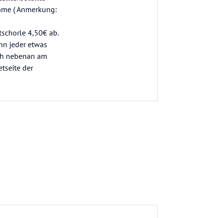
käme ( Anmerkung:
tschorle 4,50€ ab.
nn jeder etwas
eich nebenan am
etseite der