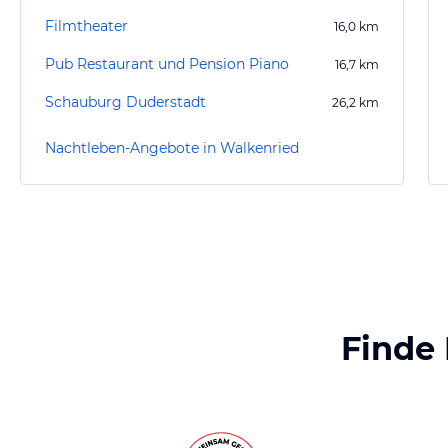
Filmtheater
16,0
km
Pub Restaurant und Pension Piano
16,7
km
Schauburg Duderstadt
26,2
km
Nachtleben-Angebote in Walkenried
Finde