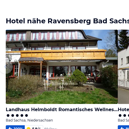
Bild
Bild
Bild
Bild
melden
melden
melden
melden
von Frank
von Frank
von Frank
vom Hotelier
Hotel nähe Ravensberg Bad Sach
Landhaus Helmboldt Romantisches Wellness-Hotel
Hote
Bad Sachsa, Niedersachsen
Bad S
100
%
5,9
/
6
9