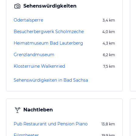
Sehenswürdigkeiten
Odertalsperre
3,4
km
Besucherbergwerk Scholmzeche
4,0
km
Heimatmuseum Bad Lauterberg
4,3
km
Grenzlandmuseum
6,2
km
Klosterruine Walkenried
7,5
km
Sehenswürdigkeiten in Bad Sachsa
Nachtleben
Pub Restaurant und Pension Piano
13,8
km
Filmtheater
19,9
km