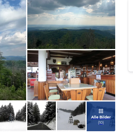
Bild melden
von Ralph
Bild melden
von Frank
Alle Bilder
(
10
)
Bild
Bild
Bild