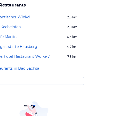
Restaurants
ntischer Winkel
2,5
km
Kachelofen
2,9
km
fe Martini
4,3
km
gaststätte Hausberg
4,7
km
terhotel Restaurant Wolke 7
7,3
km
aurants in Bad Sachsa