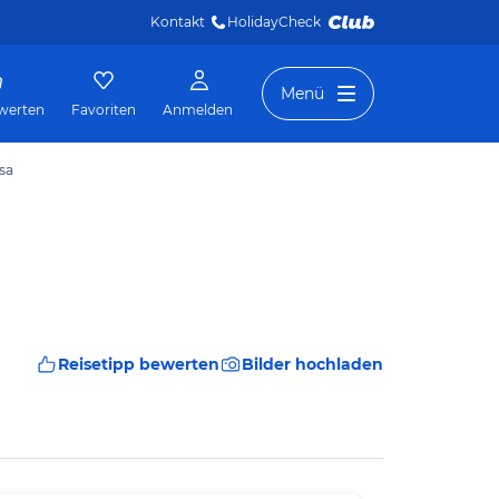
Kontakt
HolidayCheck 
Menü
werten
Favoriten
Anmelden
sa
Reisetipp bewerten
Bilder hochladen