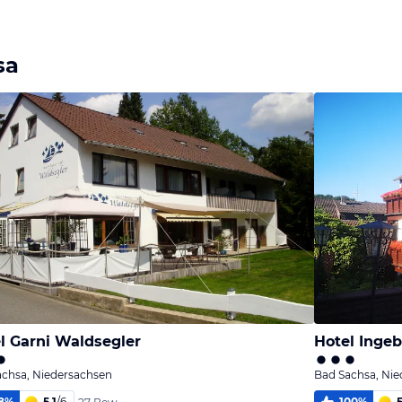
melden
melden
melden
von Roger &
von Roger &
von Roger &
Katrin
Katrin
Katrin
sa
l Garni Waldsegler
Hotel Inge
achsa, Niedersachsen
Bad Sachsa, Ni
8
%
5,1
/
6
100
%
5