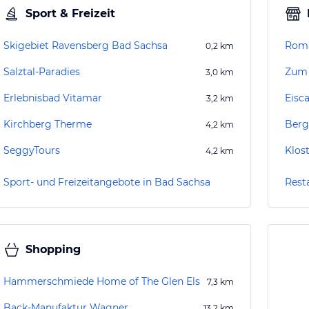
Sport & Freizeit
Skigebiet Ravensberg Bad Sachsa
Roma
0,2
km
Salztal-Paradies
Zum 
3,0
km
Erlebnisbad Vitamar
Eisca
3,2
km
Kirchberg Therme
Berg
4,2
km
SeggyTours
Klos
4,2
km
Sport- und Freizeitangebote in Bad Sachsa
Rest
Shopping
Hammerschmiede Home of The Glen Els
7,3
km
Back-Manufaktur Wagner
13,2
km