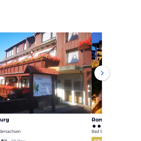
burg
edersachsen
Bad Sachsa, Niedersachs
,9
/
6
AWARD
98
%