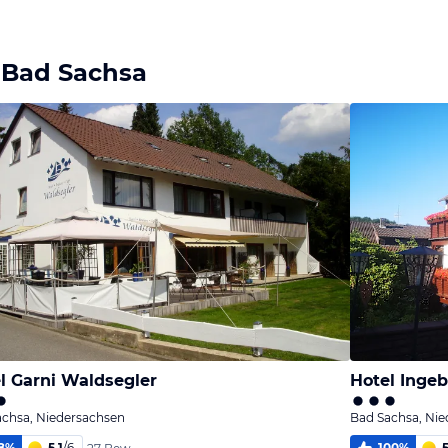
 Bad Sachsa
l Garni Waldsegler
Hotel Inge
achsa, Niedersachsen
Bad Sachsa, Ni
8
%
5,1
/
6
100
%
5