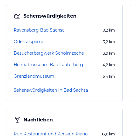
Sehenswürdigkeiten
Ravensberg Bad Sachsa
0,2
km
Odertalsperre
3,2
km
Besucherbergwerk Scholmzeche
3,9
km
Heimatmuseum Bad Lauterberg
4,2
km
Grenzlandmuseum
6,4
km
Sehenswürdigkeiten in Bad Sachsa
Nachtleben
Pub Restaurant und Pension Piano
13,6
km