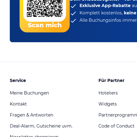
Exklusive App-Rabatte
au
Komplett kostenlos,
kein
Alle Buchungsinfos immer 
Scan mich
Service
Für Partner
Meine Buchungen
Hoteliers
Kontakt
Widgets
Fragen & Antworten
Partnerprogram
Deal-Alarm, Gutscheine uvm.
Code of Conduct