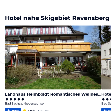
Hotel nähe Skigebiet Ravensberg
Landhaus Helmboldt Romantisches Wellness-Hotel
Hote
Bad Sachsa, Niedersachsen
Bad S
100
%
5,9
/
6
9