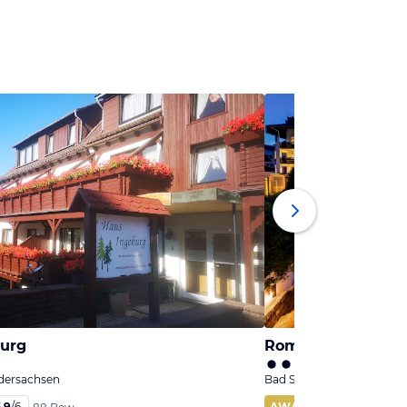
burg
edersachsen
Bad Sachsa, Niedersachs
,9
/
6
AWARD
98
%