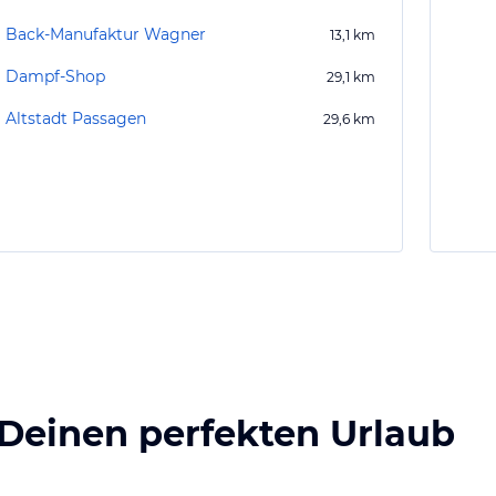
Back-Manufaktur Wagner
13,1
km
Dampf-Shop
29,1
km
Altstadt Passagen
29,6
km
 Deinen perfekten Urlaub