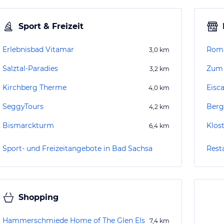
Sport & Freizeit
Erlebnisbad Vitamar
Roma
3,0
km
Salztal-Paradies
Zum 
3,2
km
Kirchberg Therme
Eisca
4,0
km
SeggyTours
Berg
4,2
km
Bismarckturm
Klos
6,4
km
Sport- und Freizeitangebote in Bad Sachsa
Rest
Shopping
Hammerschmiede Home of The Glen Els
7,4
km