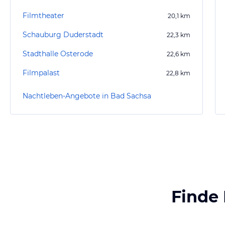
Filmtheater
20,1
km
Schauburg Duderstadt
22,3
km
Stadthalle Osterode
22,6
km
Filmpalast
22,8
km
Nachtleben-Angebote in Bad Sachsa
Finde