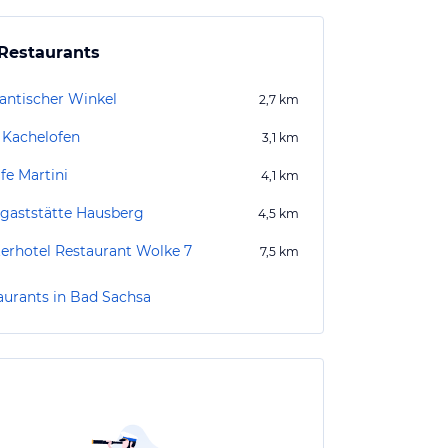
Restaurants
ntischer Winkel
2,7
km
Kachelofen
3,1
km
fe Martini
4,1
km
gaststätte Hausberg
4,5
km
terhotel Restaurant Wolke 7
7,5
km
aurants in Bad Sachsa