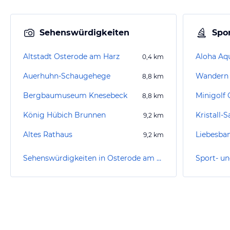
Sehenswürdigkeiten
Spor
Altstadt Osterode am Harz
Aloha Aq
0,4
km
Auerhuhn-Schaugehege
Wandern
8,8
km
Bergbaumuseum Knesebeck
Minigolf 
8,8
km
König Hübich Brunnen
9,2
km
Altes Rathaus
Liebesba
9,2
km
Sehenswürdigkeiten in Osterode am Harz