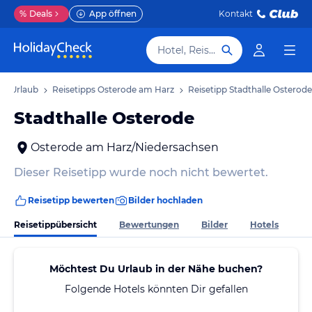
%
Deals
App öffnen
Kontakt
Hotel, Reiseziel
rz Urlaub
Reisetipps Osterode am Harz
Reisetipp Stadthalle Osterode
Stadthalle Osterode
Osterode am Harz/Niedersachsen
Dieser Reisetipp wurde noch nicht bewertet.
Reisetipp bewerten
Bilder hochladen
Reisetippübersicht
Bewertungen
Bilder
Hotels
Möchtest Du Urlaub in der Nähe buchen?
Folgende Hotels könnten Dir gefallen