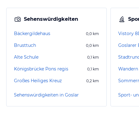
Sehenswürdigkeiten
Spor
Bäckergildehaus
Vistory 8
0,0
km
Brusttuch
Goslarer
0,0
km
Alte Schule
Stadtrun
0,1
km
Königsbrücke Pons regis
Wandern 
0,1
km
Großes Heiliges Kreuz
Sommerr
0,2
km
Sehenswürdigkeiten in Goslar
Sport- un