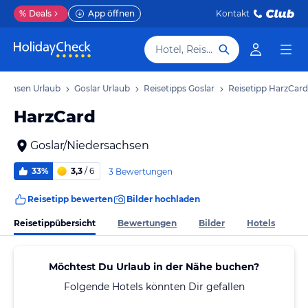
%
Deals
App öffnen
Kontakt
Hotel, Reiseziel
sachsen Urlaub
Goslar Urlaub
Reisetipps Goslar
Reisetipp HarzCard
HarzCard
Goslar/Niedersachsen
33%
3,3
/ 6
3 Bewertungen
Reisetipp bewerten
Bilder hochladen
Reisetippübersicht
Bewertungen
Bilder
Hotels
Möchtest Du Urlaub in der Nähe buchen?
Folgende Hotels könnten Dir gefallen