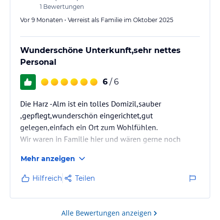
1
Bewertungen
Vor 9 Monaten • Verreist als Familie im Oktober 2025
Wunderschöne Unterkunft,sehr nettes
Personal
6
/ 6
Die Harz -Alm ist ein tolles Domizil,sauber
,gepflegt,wunderschön eingerichtet,gut
gelegen,einfach ein Ort zum Wohlfühlen.
Wir waren in Familie hier und wären gerne noch
länger geblieben. Sogar den ersten Wintereinbruch
Mehr anzeigen
haben wir erlebt .
Eins meiner Kinder war in einen Tinyhaus
Hilfreich
Teilen
untergebracht,mit Hund 🐕 einfach super und
gemütlich.
Lieben Dank für die schöne Zeit bei Ihnen.Wir
Alle Bewertungen anzeigen