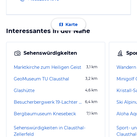
Karte
Interessantes in der Nähe
Sehenswürdigkeiten
Spor
Marktkirche zum Heiligen Geist
3,1
km
Wandern
GeoMuseum TU Clausthal
3,2
km
Minigolf 
Glashütte
4,6
km
Besucherbergwerk 19-Lachter Stollen
6,4
km
Ski Alpi
Bergbaumuseum Knesebeck
7,1
km
Aloha Aq
Sehenswürdigkeiten in Clausthal-
Sport- un
Zellerfeld
Clausthal