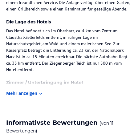
einem freundlichen Service. Die Anlage verfügt über einen Garten,
einen Grillbereich sowie einen Kaminraum für gesellige Abende.
Die Lage des Hotels
Das Hotel befindet sich im Oberharz, ca. 4 km vom Zentrum
Clausthal-Zellerfelds entfernt, in ruhiger Lage im
Naturschutzgebiet, am Wald und einem malerischen See. Zur
Kaiserpfalz beträgt die Entfernung ca. 23 km, der Nationalpark
Harz ist in ca. 15 Minuten erreichbar. Die nächste Autobahn liegt
ca. 35 km entfernt. Der Ziegenberger Teich ist nur 500 m vom
Hotel entfernt.
Zimmer / Unterbringung im Hotel
Die Zimmer sind ausgestattet mit Flachbild-TV, eigenem
Mehr anzeigen
Badezimmer mit Dusche, kostenlosen Pflegeprodukten,
kostenlosem WLAN sowie teilweise mit Bergblick. Die Unterkunft
bietet verschiedene Zimmertypen wie Chalets, Lodges und
Tinyhouses, die modern renoviert sind und über eine komplette
Informativste Bewertungen
(von
11
Küche sowie individuelle Heizungsregulierung verfügen.
Bewertungen)
Gastronomie im Hotel