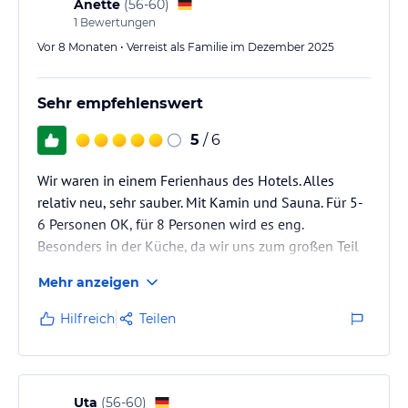
Anette
(
56-60
)
1
Bewertungen
Vor 8 Monaten • Verreist als Familie im Dezember 2025
Sehr empfehlenswert
5
/ 6
Wir waren in einem Ferienhaus des Hotels. Alles
relativ neu, sehr sauber. Mit Kamin und Sauna. Für 5-
6 Personen OK, für 8 Personen wird es eng.
Besonders in der Küche, da wir uns zum großen Teil
selbst versorgt haben. Im Bad etwas wenig
Mehr anzeigen
Ablageflächen.Das Personal sehr aufmerksam, sehr
freundlich.
Hilfreich
Teilen
Uta
(
56-60
)