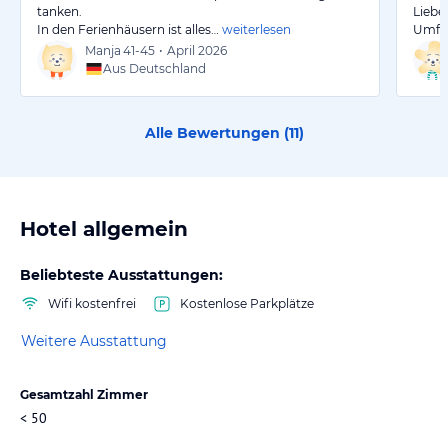
tanken.
Liebe
In den Ferienhäusern ist alles…
weiterlesen
Umfa
Manja
41-45
•
April 2026
Aus Deutschland
Alle Bewertungen (
11
)
Hotel allgemein
Beliebteste Ausstattungen:
Wifi kostenfrei
Kostenlose Parkplätze
Weitere Ausstattung
Gesamtzahl Zimmer
< 50