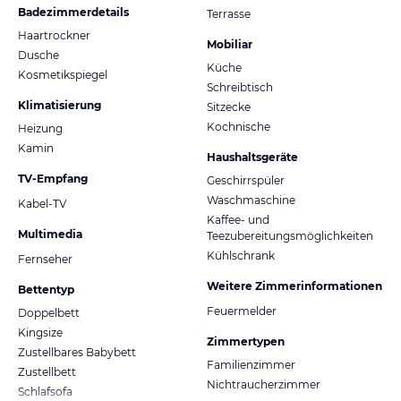
Badezimmerdetails
Terrasse
Haartrockner
Mobiliar
Dusche
Küche
Kosmetikspiegel
Schreibtisch
Klimatisierung
Sitzecke
Kochnische
Heizung
Kamin
Haushaltsgeräte
TV-Empfang
Geschirrspüler
Waschmaschine
Kabel-TV
Kaffee- und
Multimedia
Teezubereitungsmöglichkeiten
Kühlschrank
Fernseher
Weitere Zimmerinformationen
Bettentyp
Feuermelder
Doppelbett
Kingsize
Zimmertypen
Zustellbares Babybett
Familienzimmer
Zustellbett
Nichtraucherzimmer
Schlafsofa