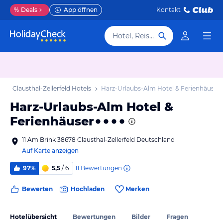
%
Deals
App öffnen
Kontakt
Hotel, Reiseziel
b
Clausthal-Zellerfeld Hotels
Harz-Urlaubs-Alm Hotel & Ferienhäuser
Harz-Urlaubs-Alm Hotel &
Ferienhäuser
11 Am Brink 38678 Clausthal-Zellerfeld Deutschland
Auf Karte anzeigen
11
Bewertungen
97%
5,5
/ 6
Bewerten
Hochladen
Merken
Hotelübersicht
Bewertungen
Bilder
Fragen