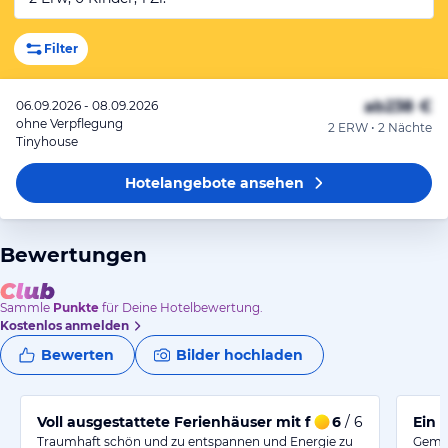
Filter
ab
238 €
06.09.2026 - 08.09.2026
ohne Verpflegung
2 ERW • 2 Nächte
Tinyhouse
Hotelangebote
ansehen
Bewertungen
Sammle
Punkte
für Deine Hotelbewertung.
Kostenlos anmelden
Bewerten
Bilder hochladen
Voll ausgestattete Ferienhäuser mit freundlichem Per
6
/ 6
Ein 
Traumhaft schön und zu entspannen und Energie zu
Gemüt