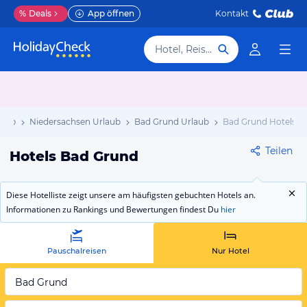
%
Deals
App öffnen
Kontakt
Hotel, Reiseziel
laub
Niedersachsen Urlaub
Bad Grund Urlaub
Bad Grund Hotels
Teilen
Hotels Bad Grund
Diese Hotelliste zeigt unsere am häufigsten gebuchten Hotels an.
Informationen zu Rankings und Bewertungen findest Du
hier
Pauschalreisen
Nur Hotel
Bad Grund