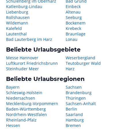
Schulenberg im Oberharz
Bad Grund
Katlenburg-Lindau
Einbeck
Liebenburg
Altenau
Rollshausen
Seeburg
Wildemann
Bockenem
Kalefeld
Krebeck
Lautenthal
Braunlage
Bad Lauterberg im Harz
Lonau
Beliebte Urlaubsgebiete
Messe Hannover
Weserbergland
Luftkurort Friedrichsbrunn
Teutoburger Wald
Steinhuder Meer
Harz
Beliebte Urlaubsregionen
Bayern
Sachsen
Schleswig-Holstein
Brandenburg
Niedersachsen
Thüringen
Mecklenburg-Vorpommern
Sachsen-Anhalt
Baden-Württemberg
Berlin
Nordrhein-Westfalen
Saarland
Rheinland-Pfalz
Hamburg
Hessen
Bremen