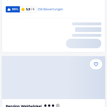
256
Bewertungen
99%
5,9
/ 6
Pension Waldwinkel