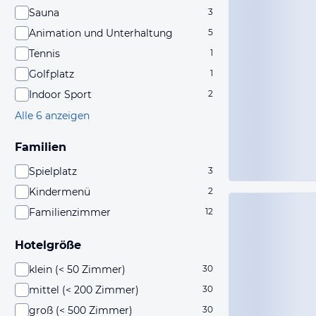
Sauna
3
Animation und Unterhaltung
5
Tennis
1
Golfplatz
1
Indoor Sport
2
Alle 6 anzeigen
Familien
Spielplatz
3
Kindermenü
2
Familienzimmer
12
Hotelgröße
klein (< 50 Zimmer)
30
mittel (< 200 Zimmer)
30
groß (< 500 Zimmer)
30