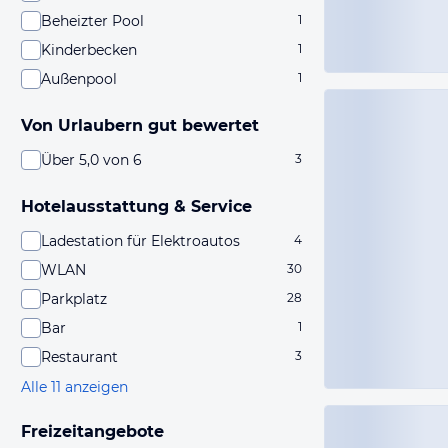
Beheizter Pool
1
Kinderbecken
1
Außenpool
1
Von Urlaubern gut bewertet
Über 5,0 von 6
3
Hotelausstattung & Service
Ladestation für Elektroautos
4
WLAN
30
Parkplatz
28
Bar
1
Restaurant
3
Alle 11 anzeigen
Freizeitangebote