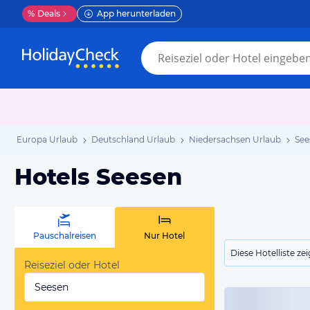
%
Deals
App herunterladen
Europa Urlaub
Deutschland Urlaub
Niedersachsen Urlaub
See
Hotels Seesen
Pauschalreisen
Nur Hotel
Diese Hotelliste z
Reiseziel oder Hotel
Seesen