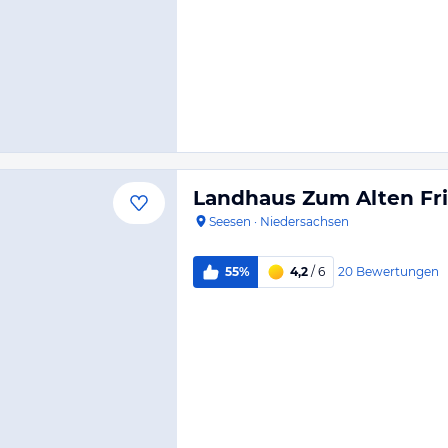
Landhaus Zum Alten Fri
Seesen
·
Niedersachsen
20
Bewertungen
55%
4,2
/ 6