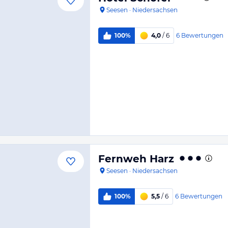
Seesen
·
Niedersachsen
6
Bewertungen
100%
4,0
/ 6
Fernweh Harz
Seesen
·
Niedersachsen
6
Bewertungen
100%
5,5
/ 6