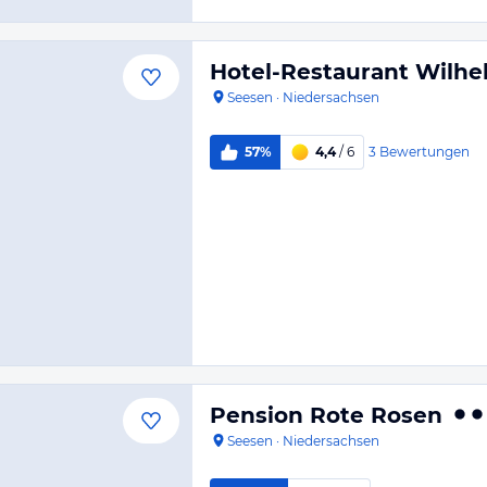
Hotel-Restaurant Wilh
Seesen
·
Niedersachsen
3
Bewertungen
57%
4,4
/ 6
Pension Rote Rosen
Seesen
·
Niedersachsen