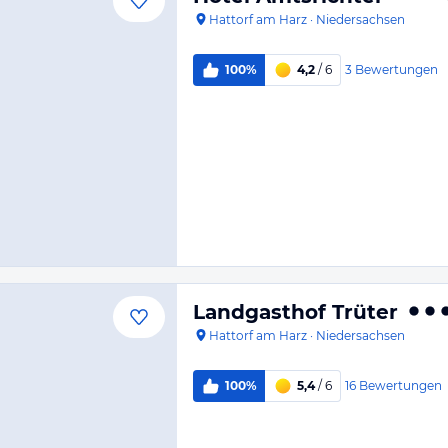
Hattorf am Harz
·
Niedersachsen
3
Bewertungen
100%
4,2
/ 6
Landgasthof Trüter
Hattorf am Harz
·
Niedersachsen
16
Bewertungen
100%
5,4
/ 6