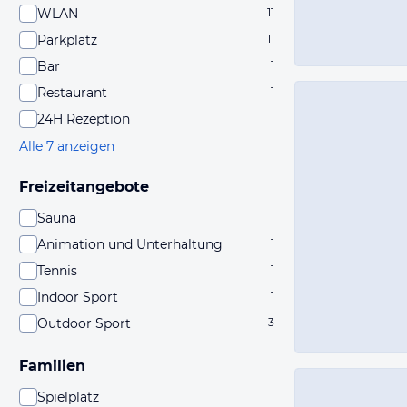
WLAN
11
Parkplatz
11
Bar
1
Restaurant
1
24H Rezeption
1
Alle 7 anzeigen
Freizeitangebote
Sauna
1
Animation und Unterhaltung
1
Tennis
1
Indoor Sport
1
Outdoor Sport
3
Familien
Spielplatz
1