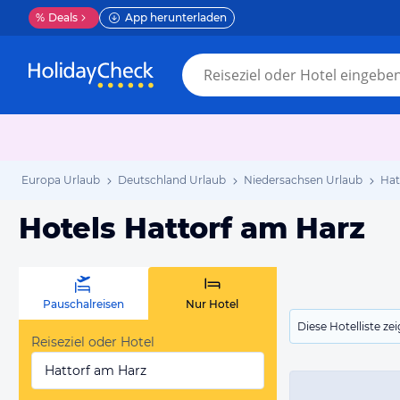
%
Deals
App herunterladen
Europa Urlaub
Deutschland Urlaub
Niedersachsen Urlaub
Hat
Hotels Hattorf am Harz
Pauschalreisen
Nur Hotel
Diese Hotelliste z
Reiseziel oder Hotel
Hattorf am Harz