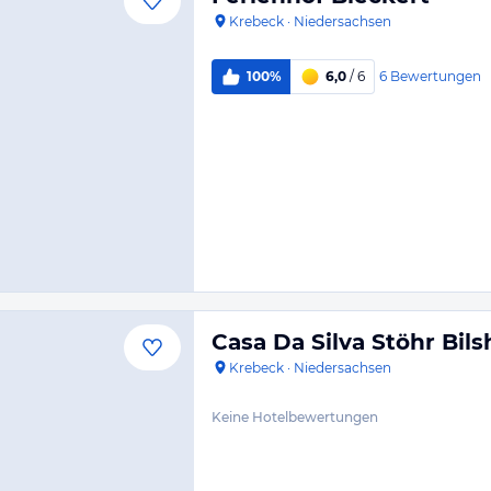
Krebeck
·
Niedersachsen
6
Bewertungen
100%
6,0
/ 6
Casa Da Silva Stöhr Bil
Krebeck
·
Niedersachsen
Keine Hotelbewertungen