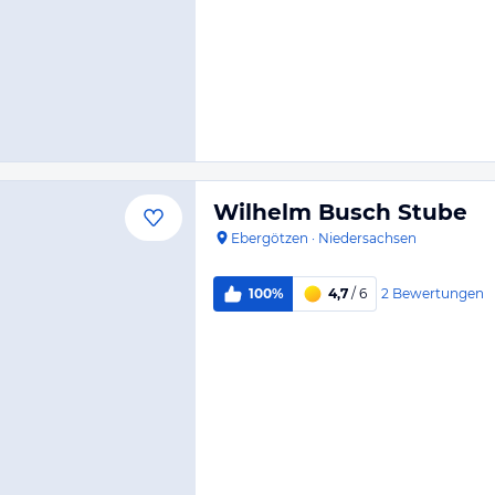
Wilhelm Busch Stube
Ebergötzen
·
Niedersachsen
2
Bewertungen
100%
4,7
/ 6