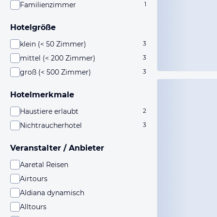
Familienzimmer
1
Hotelgröße
klein (< 50 Zimmer)
3
mittel (< 200 Zimmer)
3
groß (< 500 Zimmer)
3
Hotelmerkmale
Haustiere erlaubt
2
Nichtraucherhotel
3
Veranstalter / Anbieter
Aaretal Reisen
Airtours
Aldiana dynamisch
Alltours