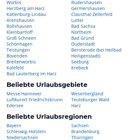
Worbis
Rüdershausen
Herzberg am Harz
Germershausen
Katlenburg-Lindau
Clausthal-Zellerfeld
Arenshausen
Lutter
Rollshausen
Bad Sachsa
Kleinbartloff
Northeim
Groß Schneen
Bad Grund
Schönhagen
Duderstadt
Teistungen
Bernterode (bei Heilbad
Bovenden
Heiligenstadt)
Breitenworbis
Seeburg
Kalefeld
Krebeck
Bad Lauterberg im Harz
Beliebte Urlaubsgebiete
Messe Hannover
Weserbergland
Luftkurort Friedrichsbrunn
Teutoburger Wald
Edersee
Harz
Beliebte Urlaubsregionen
Bayern
Sachsen
Schleswig-Holstein
Brandenburg
Niedersachsen
Thüringen