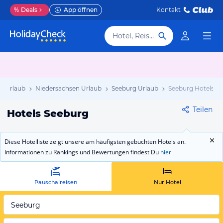
%
Deals
App öffnen
Kontakt
Hotel, Reiseziel
d Urlaub
Niedersachsen Urlaub
Seeburg Urlaub
Seeburg Hotels
Teilen
Hotels Seeburg
Diese Hotelliste zeigt unsere am häufigsten gebuchten Hotels an.
Informationen zu Rankings und Bewertungen findest Du
hier
Pauschalreisen
Nur Hotel
Seeburg