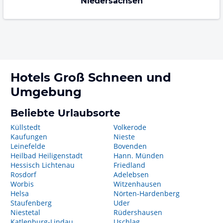
Niedersachsen
Hotels
Groß Schneen
und
Umgebung
Beliebte Urlaubsorte
Küllstedt
Volkerode
Kaufungen
Nieste
Leinefelde
Bovenden
Heilbad Heiligenstadt
Hann. Münden
Hessisch Lichtenau
Friedland
Rosdorf
Adelebsen
Worbis
Witzenhausen
Helsa
Nörten-Hardenberg
Staufenberg
Uder
Niestetal
Rüdershausen
Katlenburg-Lindau
Uschlag