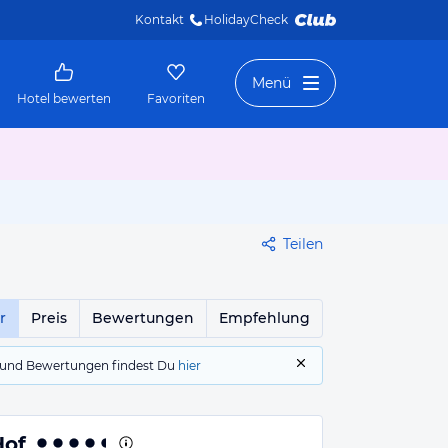
Kontakt
HolidayCheck 
Menü
Hotel bewerten
Favoriten
Teilen
r
Preis
Bewertungen
Empfehlung
gs und Bewertungen findest Du
hier
Hof