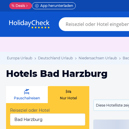
%
Deals
App herunterladen
Europa Urlaub
Deutschland Urlaub
Niedersachsen Urlaub
Bad
Hotels Bad Harzburg
Pauschalreisen
Nur Hotel
Diese Hotelliste z
Reiseziel oder Hotel
Bad Harzburg