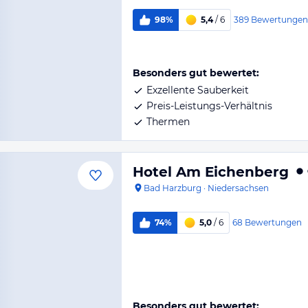
389
Bewertungen
98%
5,4
/ 6
Besonders gut bewertet:
Exzellente Sauberkeit
Preis-Leistungs-Verhältnis
Thermen
Hotel Am Eichenberg
Bad Harzburg
·
Niedersachsen
68
Bewertungen
74%
5,0
/ 6
Besonders gut bewertet: