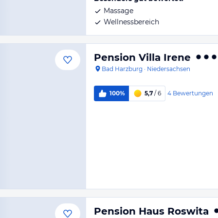
Massage
Wellnessbereich
Pension Villa Irene
Bad Harzburg
·
Niedersachsen
4
Bewertungen
100%
5,7
/ 6
Pension Haus Roswita