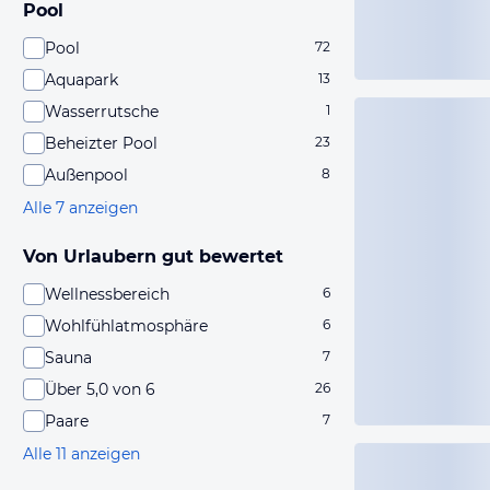
Pool
Pool
72
Aquapark
13
Wasserrutsche
1
Beheizter Pool
23
Außenpool
8
Alle 7 anzeigen
Von Urlaubern gut bewertet
Wellnessbereich
6
Wohlfühlatmosphäre
6
Sauna
7
Über 5,0 von 6
26
Paare
7
Alle 11 anzeigen