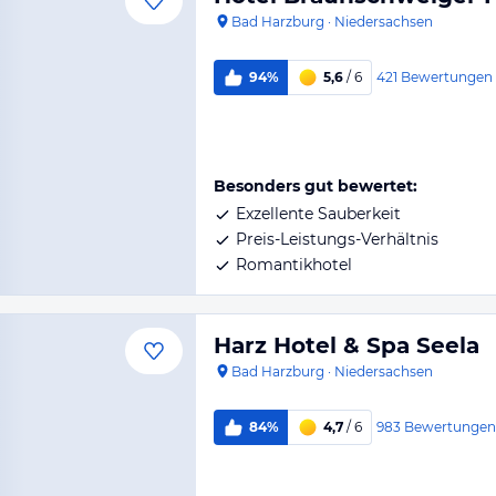
Bad Harzburg
·
Niedersachsen
421
Bewertungen
94%
5,6
/ 6
Besonders gut bewertet:
Exzellente Sauberkeit
Preis-Leistungs-Verhältnis
Romantikhotel
Harz Hotel & Spa Seela
Bad Harzburg
·
Niedersachsen
983
Bewertungen
84%
4,7
/ 6