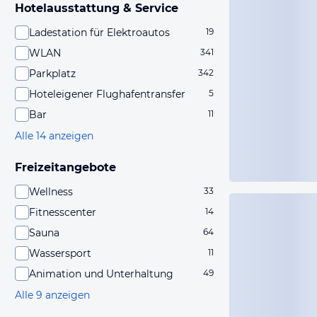
Hotelausstattung & Service
Ladestation für Elektroautos
19
WLAN
341
Parkplatz
342
Hoteleigener Flughafentransfer
5
Bar
11
Alle 14 anzeigen
Freizeitangebote
Wellness
33
Fitnesscenter
14
Sauna
64
Wassersport
11
Animation und Unterhaltung
49
Alle 9 anzeigen