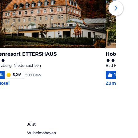
enresort ETTERSHAUS
Hotel Rosen
rzburg, Niedersachsen
Bad Harzburg, N
%
5,2
/
6
100
%
5,
509 Bew.
otel
Zum Hotel
Juist
Wilhelmshaven