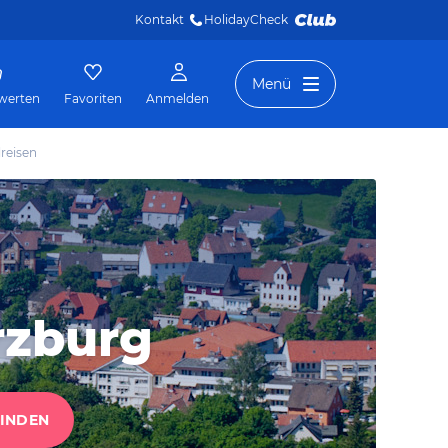
Kontakt
HolidayCheck 
Menü
werten
Favoriten
Anmelden
reisen
rzburg