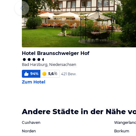
Hotel Braunschweiger Hof
Bad Harzburg, Niedersachsen
94
%
5,6
/
6
421 Bew.
Zum Hotel
Andere Städte in der Nähe v
Cuxhaven
Wangerlan
Norden
Borkum