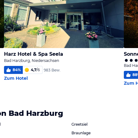
Harz Hotel & Spa Seela
Sonn
Bad Harzburg, Niedersachsen
Bad Ha
84
%
4,7
/
6
983 Bew.
88
Zum Hotel
Zum H
on Bad Harzburg
d
Greetsiel
Braunlage