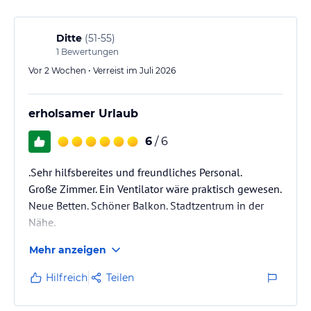
Ditte
(
51-55
)
1
Bewertungen
Vor 2 Wochen • Verreist im Juli 2026
erholsamer Urlaub
6
/ 6
.Sehr hilfsbereites und freundliches Personal.
Große Zimmer. Ein Ventilator wäre praktisch gewesen.
Neue Betten. Schöner Balkon. Stadtzentrum in der
Nähe.
Gutes Frühstück.
Mehr anzeigen
Günstiger Privatparkplatz.
Hilfreich
Teilen