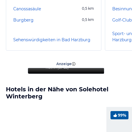
Canossasäule
0,5
km
Besinnun
Burgberg
0,5
km
Golf-Club
Sport- un
Sehenswürdigkeiten in Bad Harzburg
Harzburg
“
Ein empfehlenswertes
Familienhotel mit
erstklassigem Essen
”
Anzeige
Katrin
(
61-65
)
Hotels in der Nähe von Solehotel
Winterberg
99%