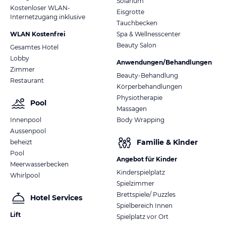
Solarium
Kostenloser WLAN-
Eisgrotte
Internetzugang inklusive
Tauchbecken
WLAN Kostenfrei
Spa & Wellnesscenter
Beauty Salon
Gesamtes Hotel
Lobby
Anwendungen/Behandlungen
Zimmer
Beauty-Behandlung
Restaurant
Körperbehandlungen
Physiotherapie
Pool
Massagen
Innenpool
Body Wrapping
Aussenpool
Familie & Kinder
beheizt
Pool
Angebot für Kinder
Meerwasserbecken
Kinderspielplatz
Whirlpool
Spielzimmer
Brettspiele/ Puzzles
Hotel Services
Spielbereich Innen
Lift
Spielplatz vor Ort