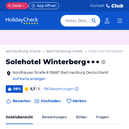
%
Deals
App öffnen
Kontakt
Hotel, Reiseziel
Bad Harzburg Urlaub
Bad Harzburg Hotels
Solehotel Winterberg
Solehotel Winterberg
Nordhäuser Straße 8 38667 Bad Harzburg Deutschland
Auf Karte anzeigen
196
Bewertungen
98%
5,7
/ 6
Bewerten
Hochladen
Merken
Hotelübersicht
Bewertungen
Bilder
Fragen