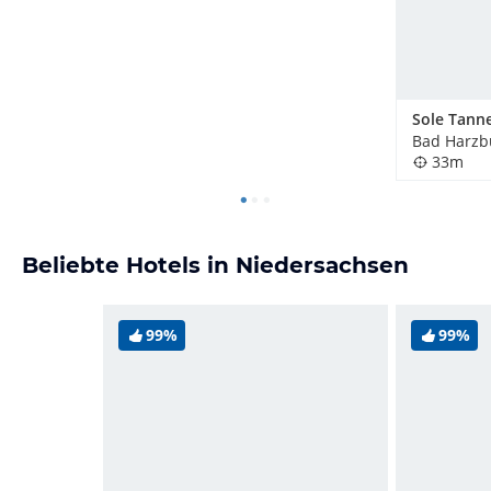
Sole Tann
Bad Harzb
33m
Beliebte Hotels in Niedersachsen
99%
99%