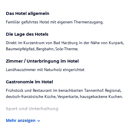
Das Hotel allgemein
Familiär geführtes Hotel mit eigenem Thermenzugang.
Die Lage des Hotels
Direkt im Kurzentrum von Bad Harzburg in der Nähe von Kurpark,
Baumwipfelpfad, Bergbahn, Sole-Therme.
Zimmer / Unterbringung im Hotel
Landhauszimmer mit Naturholz eingerichtet
Gastronomie im Hotel
Frühstück und Restaurant im benachbarten Tannenhof. Regional,
deutsch-französische Küche, Vesperkarte, hausgebackene Kuchen.
Sport und Unterhaltung
Player's Lounge mit Billard, Kicker, Darts, Brettspiele (kostenlos).
Mehr anzeigen
6000 qm Wellnessbereich mit Innen- und Außenpoos, Whirlpools,
9 verschiedene Saunen.