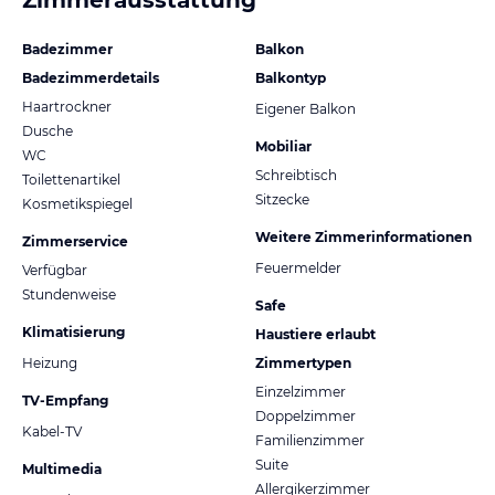
Badezimmer
Balkon
Badezimmerdetails
Balkontyp
Haartrockner
Eigener Balkon
Dusche
Mobiliar
WC
Schreibtisch
Toilettenartikel
Sitzecke
Kosmetikspiegel
Weitere Zimmerinformationen
Zimmerservice
Feuermelder
Verfügbar
Stundenweise
Safe
Klimatisierung
Haustiere erlaubt
Heizung
Zimmertypen
Einzelzimmer
TV-Empfang
Doppelzimmer
Kabel-TV
Familienzimmer
Suite
Multimedia
Allergikerzimmer