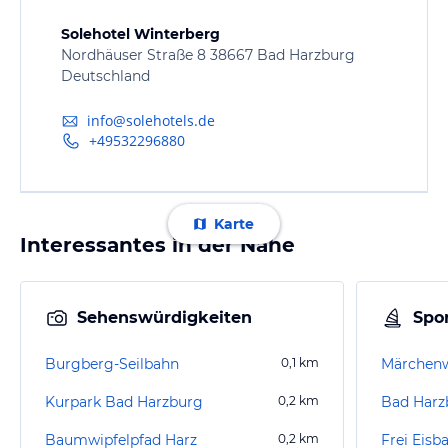
Solehotel Winterberg
Nordhäuser Straße 8 38667 Bad Harzburg
Deutschland
info@solehotels.de
+49532296880
Karte
Interessantes in der Nähe
Sehenswürdigkeiten
Spor
Burgberg-Seilbahn
0,1
km
Märchen
Kurpark Bad Harzburg
0,2
km
Bad Harz
Baumwipfelpfad Harz
0,2
km
Frei Eisb