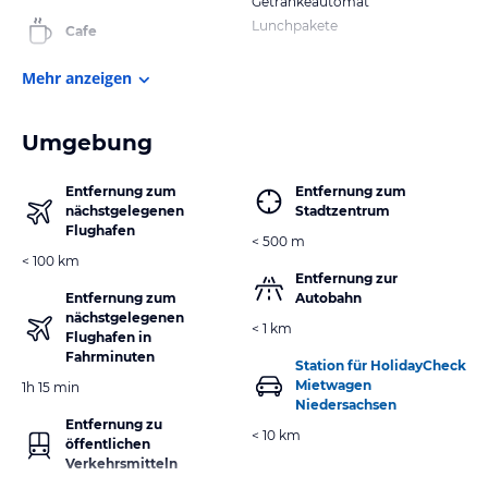
Getränkeautomat
Lunchpakete
Cafe
Mehr anzeigen
Umgebung
Entfernung zum
Entfernung zum
nächstgelegenen
Stadtzentrum
Flughafen
< 500 m
< 100 km
Entfernung zur
Entfernung zum
Autobahn
nächstgelegenen
< 1 km
Flughafen in
Fahrminuten
Station für HolidayCheck
Mietwagen
1h 15 min
Niedersachsen
Entfernung zu
< 10 km
öffentlichen
Verkehrsmitteln