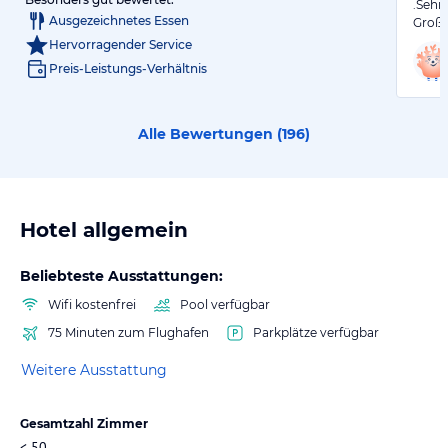
.Sehr
Ausgezeichnetes Essen
Große
Hervorragender Service
Preis-Leistungs-Verhältnis
Alle Bewertungen (
196
)
Hotel allgemein
Beliebteste Ausstattungen:
Wifi kostenfrei
Pool verfügbar
75 Minuten zum Flughafen
Parkplätze verfügbar
Weitere Ausstattung
Gesamtzahl Zimmer
< 50