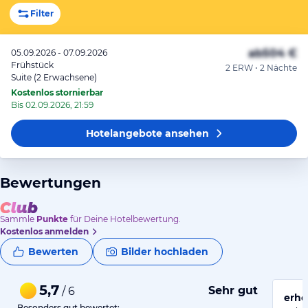
Filter
ab
504 €
05.09.2026 - 07.09.2026
Frühstück
2 ERW • 2 Nächte
Suite (2 Erwachsene)
Kostenlos stornierbar
Bis 02.09.2026, 21:59
Hotelangebote
ansehen
Bewertungen
Sammle
Punkte
für Deine Hotelbewertung.
Kostenlos anmelden
Bewerten
Bilder hochladen
5,7
Sehr gut
/ 6
erho
Besonders gut bewertet: