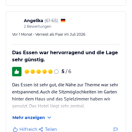
Angelika
(
61-65
)
2
Bewertungen
Vor 1 Monat • Verreist als Paar im Juli 2026
Das Essen war hervorragend und die Lage
sehr günstig.
5
/ 6
Das Essen ist sehr gut, die Nähe zur Therme war sehr
entspannend. Auch die Sitzmöglochkeiten im Garten
hinter dem Haus und das Spielzimmer haben wir
genutzt. Das Hotel liegt sehr zentral.
Da die Zimmer zur Strasse sehr laut / hellhörig sind,
Mehr anzeigen
fehlt eine Klimaanlage, um in der Nacht gut schlafen
zu können.
Hilfreich
Teilen