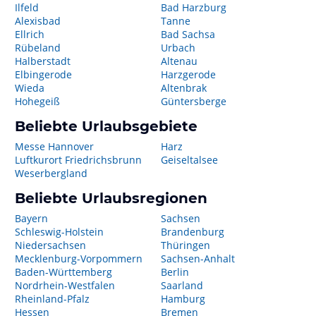
Ilfeld
Bad Harzburg
Alexisbad
Tanne
Ellrich
Bad Sachsa
Rübeland
Urbach
Halberstadt
Altenau
Elbingerode
Harzgerode
Wieda
Altenbrak
Hohegeiß
Güntersberge
Beliebte Urlaubsgebiete
Messe Hannover
Harz
Luftkurort Friedrichsbrunn
Geiseltalsee
Weserbergland
Beliebte Urlaubsregionen
Bayern
Sachsen
Schleswig-Holstein
Brandenburg
Niedersachsen
Thüringen
Mecklenburg-Vorpommern
Sachsen-Anhalt
Baden-Württemberg
Berlin
Nordrhein-Westfalen
Saarland
Rheinland-Pfalz
Hamburg
Hessen
Bremen