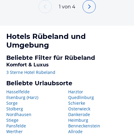
1
von
4
Hotels
Rübeland
und
Umgebung
Beliebte Filter für Rübeland
Komfort & Luxus
3 Sterne Hotel Rübeland
Beliebte Urlaubsorte
Hasselfelde
Harztor
Ilsenburg (Harz)
Quedlinburg
Sorge
Schierke
Stolberg
Osterwieck
Nordhausen
Dankerode
Stiege
Heimburg
Pansfelde
Benneckenstein
Werther
Allrode