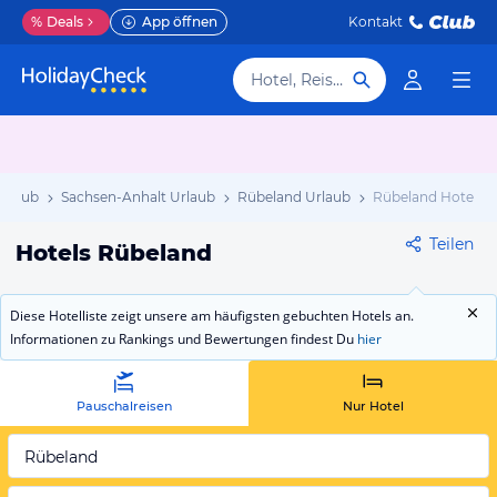
%
Deals
App öffnen
Kontakt
Hotel, Reiseziel
Urlaub
Sachsen-Anhalt Urlaub
Rübeland Urlaub
Rübeland Hotels
Teilen
Hotels Rübeland
Diese Hotelliste zeigt unsere am häufigsten gebuchten Hotels an.
Informationen zu Rankings und Bewertungen findest Du
hier
Pauschalreisen
Nur Hotel
Rübeland