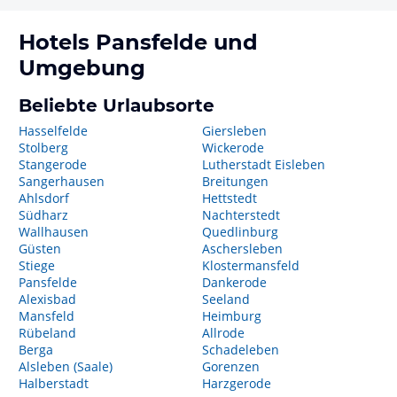
Hotels
Pansfelde
und
Umgebung
Beliebte Urlaubsorte
Hasselfelde
Giersleben
Stolberg
Wickerode
Stangerode
Lutherstadt Eisleben
Sangerhausen
Breitungen
Ahlsdorf
Hettstedt
Südharz
Nachterstedt
Wallhausen
Quedlinburg
Güsten
Aschersleben
Stiege
Klostermansfeld
Pansfelde
Dankerode
Alexisbad
Seeland
Mansfeld
Heimburg
Rübeland
Allrode
Berga
Schadeleben
Alsleben (Saale)
Gorenzen
Halberstadt
Harzgerode