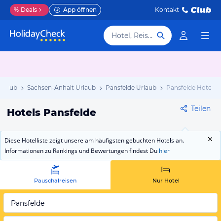
%
Deals
App öffnen
Kontakt
Hotel, Reiseziel
Urlaub
Sachsen-Anhalt Urlaub
Pansfelde Urlaub
Pansfelde Hotels
Teilen
Hotels Pansfelde
Diese Hotelliste zeigt unsere am häufigsten gebuchten Hotels an.
Informationen zu Rankings und Bewertungen findest Du
hier
Pauschalreisen
Nur Hotel
Pansfelde