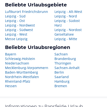
Beliebte Urlaubsgebiete
Luftkurort Friedrichsbrunn
Leipzig - Alt-West
Leipzig - Süd
Leipzig - Nord
Leipzig - Ost
Leipzig - Südost
Leipzig - Nordwest
Harz
Leipzig - Südwest
Leipzig - Nordost
Leipzig - West
Geiseltalsee
Messe Leipzig
Leipzig - Mitte
Beliebte Urlaubsregionen
Bayern
Sachsen
Schleswig-Holstein
Brandenburg
Niedersachsen
Thüringen
Mecklenburg-Vorpommern
Sachsen-Anhalt
Baden-Württemberg
Berlin
Nordrhein-Westfalen
Saarland
Rheinland-Pfalz
Hamburg
Hessen
Bremen
Informationen zu
Pansfelde
Urlaub