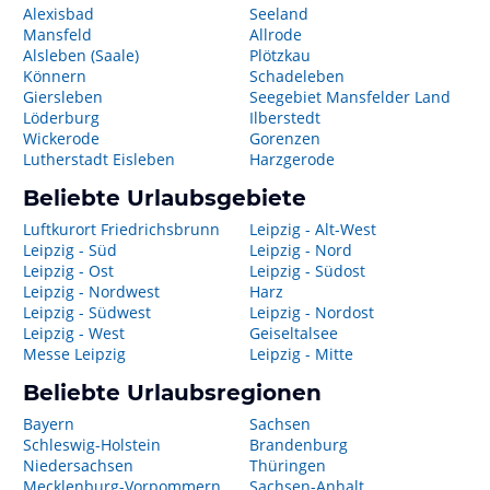
Alexisbad
Seeland
Mansfeld
Allrode
Alsleben (Saale)
Plötzkau
Könnern
Schadeleben
Giersleben
Seegebiet Mansfelder Land
Löderburg
Ilberstedt
Wickerode
Gorenzen
Lutherstadt Eisleben
Harzgerode
Beliebte Urlaubsgebiete
Luftkurort Friedrichsbrunn
Leipzig - Alt-West
Leipzig - Süd
Leipzig - Nord
Leipzig - Ost
Leipzig - Südost
Leipzig - Nordwest
Harz
Leipzig - Südwest
Leipzig - Nordost
Leipzig - West
Geiseltalsee
Messe Leipzig
Leipzig - Mitte
Beliebte Urlaubsregionen
Bayern
Sachsen
Schleswig-Holstein
Brandenburg
Niedersachsen
Thüringen
Mecklenburg-Vorpommern
Sachsen-Anhalt