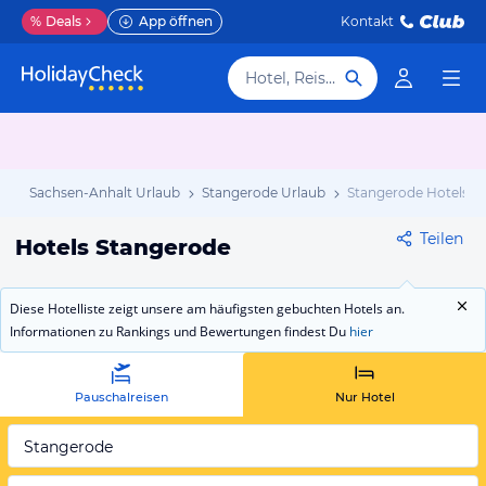
%
Deals
App öffnen
Kontakt
Hotel, Reiseziel
ub
Sachsen-Anhalt Urlaub
Stangerode Urlaub
Stangerode Hotels
Teilen
Hotels Stangerode
Diese Hotelliste zeigt unsere am häufigsten gebuchten Hotels an.
Informationen zu Rankings und Bewertungen findest Du
hier
Pauschalreisen
Nur Hotel
Stangerode