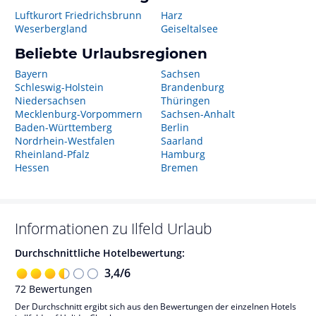
Luftkurort Friedrichsbrunn
Harz
Weserbergland
Geiseltalsee
Beliebte Urlaubsregionen
Bayern
Sachsen
Schleswig-Holstein
Brandenburg
Niedersachsen
Thüringen
Mecklenburg-Vorpommern
Sachsen-Anhalt
Baden-Württemberg
Berlin
Nordrhein-Westfalen
Saarland
Rheinland-Pfalz
Hamburg
Hessen
Bremen
Informationen zu
Ilfeld
Urlaub
Durchschnittliche Hotelbewertung:
3,4
/
6
72
Bewertungen
Der Durchschnitt ergibt sich aus den Bewertungen der einzelnen Hotels