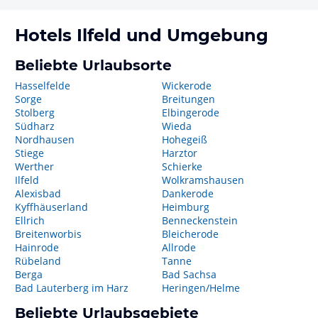
Hotels
Ilfeld
und Umgebung
Beliebte Urlaubsorte
Hasselfelde
Wickerode
Sorge
Breitungen
Stolberg
Elbingerode
Südharz
Wieda
Nordhausen
Hohegeiß
Stiege
Harztor
Werther
Schierke
Ilfeld
Wolkramshausen
Alexisbad
Dankerode
Kyffhäuserland
Heimburg
Ellrich
Benneckenstein
Breitenworbis
Bleicherode
Hainrode
Allrode
Rübeland
Tanne
Berga
Bad Sachsa
Bad Lauterberg im Harz
Heringen/Helme
Beliebte Urlaubsgebiete