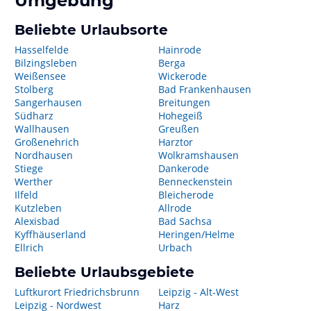
Umgebung
Beliebte Urlaubsorte
Hasselfelde
Hainrode
Bilzingsleben
Berga
Weißensee
Wickerode
Stolberg
Bad Frankenhausen
Sangerhausen
Breitungen
Südharz
Hohegeiß
Wallhausen
Greußen
Großenehrich
Harztor
Nordhausen
Wolkramshausen
Stiege
Dankerode
Werther
Benneckenstein
Ilfeld
Bleicherode
Kutzleben
Allrode
Alexisbad
Bad Sachsa
Kyffhäuserland
Heringen/Helme
Ellrich
Urbach
Beliebte Urlaubsgebiete
Luftkurort Friedrichsbrunn
Leipzig - Alt-West
Leipzig - Nordwest
Harz