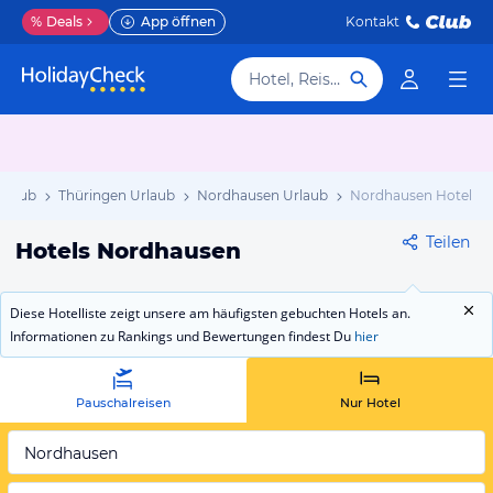
%
Deals
App öffnen
Kontakt
Hotel, Reiseziel
rlaub
Thüringen Urlaub
Nordhausen Urlaub
Nordhausen Hotels
Teilen
Hotels Nordhausen
Diese Hotelliste zeigt unsere am häufigsten gebuchten Hotels an.
Informationen zu Rankings und Bewertungen findest Du
hier
Pauschalreisen
Nur Hotel
Nordhausen