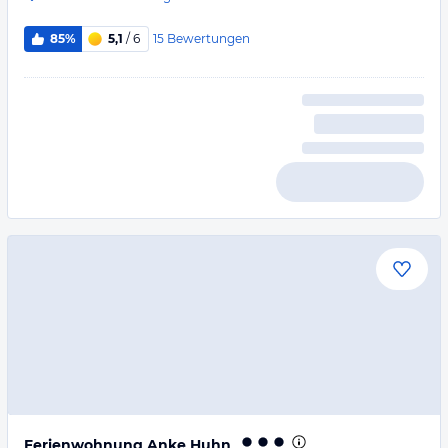
15
Bewertungen
85%
5,1
/ 6
Ferienwohnung Anke Huhn