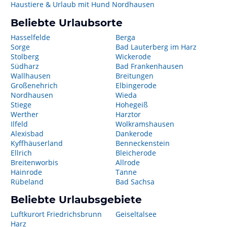
Haustiere & Urlaub mit Hund Nordhausen
Beliebte Urlaubsorte
Hasselfelde
Berga
Sorge
Bad Lauterberg im Harz
Stolberg
Wickerode
Südharz
Bad Frankenhausen
Wallhausen
Breitungen
Großenehrich
Elbingerode
Nordhausen
Wieda
Stiege
Hohegeiß
Werther
Harztor
Ilfeld
Wolkramshausen
Alexisbad
Dankerode
Kyffhäuserland
Benneckenstein
Ellrich
Bleicherode
Breitenworbis
Allrode
Hainrode
Tanne
Rübeland
Bad Sachsa
Beliebte Urlaubsgebiete
Luftkurort Friedrichsbrunn
Geiseltalsee
Harz