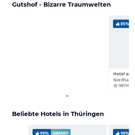
Gutshof - Bizarre Traumwelten
85%
Nordhause
987m
Beliebte Hotels in Thüringen
99%
99%
AWARD