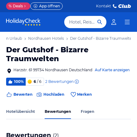
%
Deals
App öffnen
Kontakt
Hotel, Reiseziel
usen Urlaub
Nordhausen Hotels
Der Gutshof - Bizarre Traumwelten
Der Gutshof - Bizarre
Traumwelten
Harzstr. 61 99734 Nordhausen Deutschland
Auf Karte anzeigen
2
Bewertungen
100%
6
/ 6
Bewerten
Hochladen
Merken
Hotelübersicht
Bewertungen
Fragen
Bewertungen
(
2
)