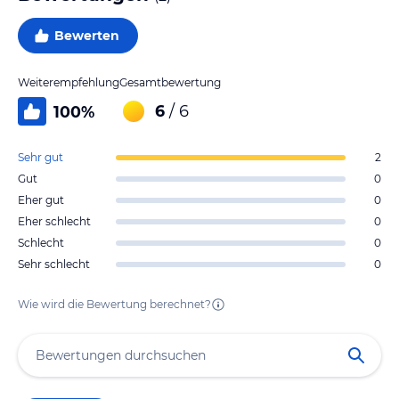
Bewerten
Weiterempfehlung
Gesamtbewertung
6
/ 6
100
%
Sehr gut
2
Gut
0
Eher gut
0
Eher schlecht
0
Schlecht
0
Sehr schlecht
0
Wie wird die Bewertung berechnet?