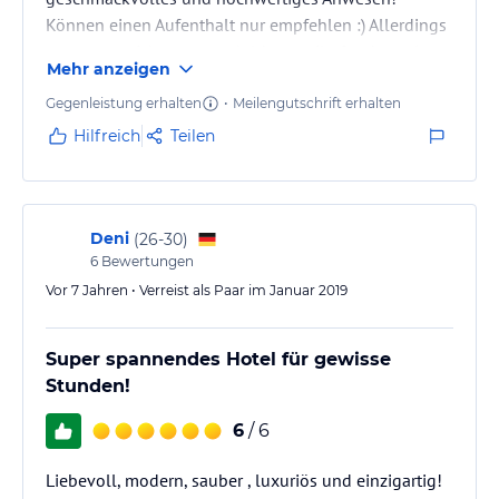
Können einen Aufenthalt nur empfehlen :) Allerdings
muss man sich etwas gedulden, weil oft schon ein
Mehr anzeigen
Jahr im Voraus ausgebucht ist ;)
Gegenleistung erhalten
•
Meilengutschrift erhalten
Hilfreich
Teilen
Deni
(
26-30
)
6
Bewertungen
Vor 7 Jahren • Verreist als Paar im Januar 2019
Super spannendes Hotel für gewisse
Stunden!
6
/ 6
Liebevoll, modern, sauber , luxuriös und einzigartig!