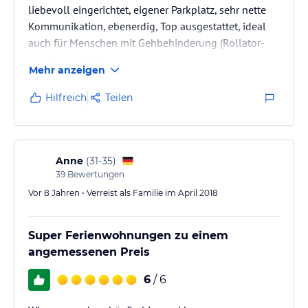
liebevoll eingerichtet, eigener Parkplatz, sehr nette
Kommunikation, ebenerdig, Top ausgestattet, ideal
auch für Menschen mit Gehbehinderung (Rollator-
und Rollstuhlfahrer geeignet) ... absolut
Mehr anzeigen
empfehlenswert!
Hilfreich
Teilen
Anne
(
31-35
)
39
Bewertungen
Vor 8 Jahren • Verreist als Familie im April 2018
Super Ferienwohnungen zu einem
angemessenen Preis
6
/ 6