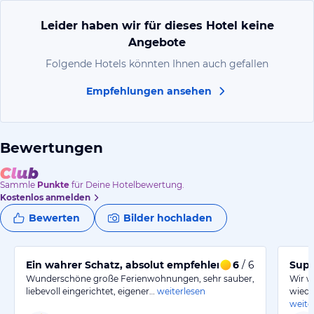
Leider haben wir für dieses Hotel keine
Angebote
Folgende Hotels könnten Ihnen auch gefallen
Empfehlungen ansehen
Bewertungen
Sammle
Punkte
für Deine Hotelbewertung.
Kostenlos anmelden
Bewerten
Bilder hochladen
Ein wahrer Schatz, absolut empfehlenswert, Top!!!
6
/ 6
Supe
Wunderschöne große Ferienwohnungen, sehr sauber,
Wir w
liebevoll eingerichtet, eigener…
weiterlesen
wiede
weite