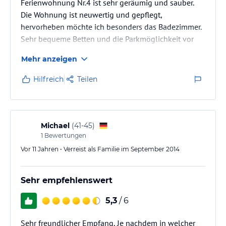
Ferienwohnung Nr.4 ist sehr geräumig und sauber.
Die Wohnung ist neuwertig und gepflegt,
hervorheben möchte ich besonders das Badezimmer.
Sehr bequeme Betten und die Parkmöglichkeit vor
dem Haus ist sehr großzugig bemessen und durch
Mehr anzeigen
eine Schranke gesichert. Da wir ein
Tauchwochenende dort verbrachten fehlte uns nur
Hilfreich
Teilen
die Möglichkeit unser Tauchequitment aufzuhängen,
ansonsten war die Ferienwohnung komplett
ausgestattet. Wir werden die Ferienwohnung
bestimmt nochmal buchen.
Michael
(
41-45
)
1
Bewertungen
Da in Nordhausen ein großer Tauchsee mit…
Vor 11 Jahren • Verreist als Familie im September 2014
Sehr empfehlenswert
5,3
/ 6
Sehr freundlicher Empfang, Je nachdem in welcher