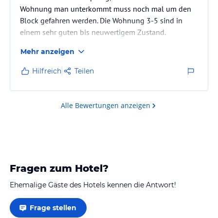
Wohnung man unterkommt muss noch mal um den
Block gefahren werden. Die Wohnung 3-5 sind in
einem sehr guten bis neuwertigem Zustand.
großzügige Parkplätze. Die Lage ist in einem
Mehr anzeigen
Eigenheim Wohngebiet und als eher Ruhig mit etwas
Geräuschentwicklung bei aufkommenden
Hilfreich
Teilen
Berufsverkehr zu bezeichnen. Die Wohnungen sind
von der Straße abgewand. Sehr große Räume, gut
ausgestattet, sehr sauber, Das Duschbad ist geräumig
Alle Bewertungen anzeigen
und schön. Es gibt ausreichend Stauraum und…
Fragen zum Hotel?
Ehemalige Gäste des Hotels kennen die Antwort!
Frage stellen