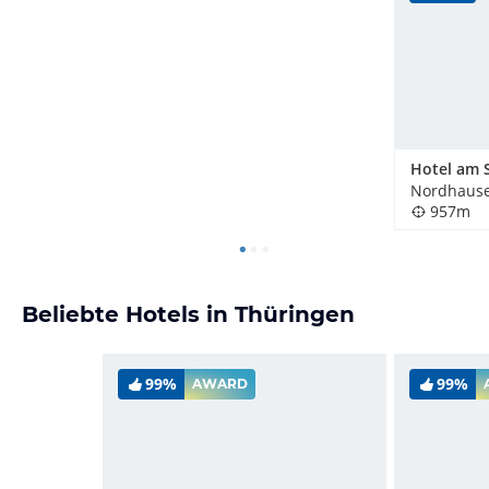
Nordhause
957m
Beliebte Hotels in Thüringen
99%
99%
AWARD