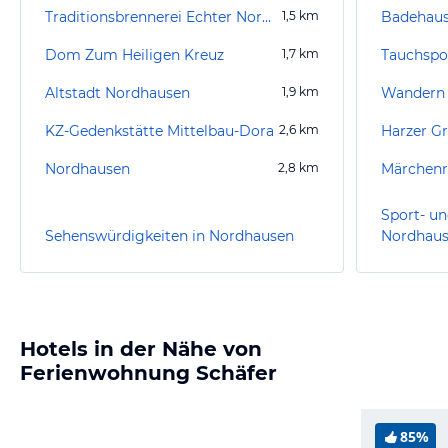
Traditionsbrennerei Echter Nordhäuser
1,5
km
Badehaus
Dom Zum Heiligen Kreuz
1,7
km
Tauchspo
Altstadt Nordhausen
1,9
km
Wandern I
KZ-Gedenkstätte Mittelbau-Dora
2,6
km
Harzer G
Nordhausen
2,8
km
Märchenre
Sport- un
Sehenswürdigkeiten in Nordhausen
Nordhau
Hotels in der Nähe von
Ferienwohnung Schäfer
85%