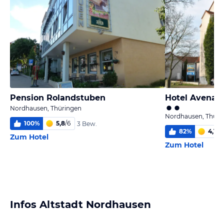
Pension Rolandstuben
Hotel Avena
Nordhausen, Thüringen
Nordhausen, Thüri
100
%
5,8
/
6
3 Bew.
82
%
4,1
/
6
Zum Hotel
Zum Hotel
Infos Altstadt Nordhausen