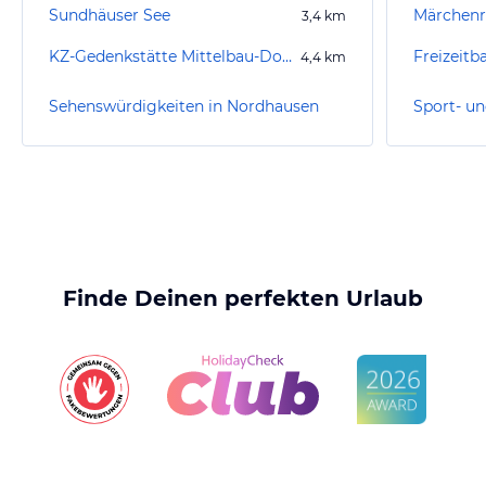
Sundhäuser See
Märchenre
3,4
km
KZ-Gedenkstätte Mittelbau-Dora
Freizeitb
4,4
km
Sehenswürdigkeiten in Nordhausen
Finde Deinen perfekten Urlaub