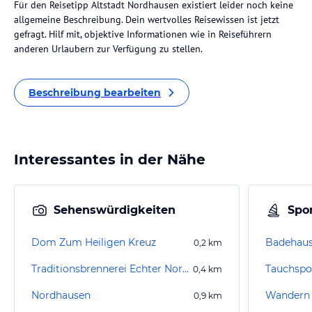
Für den Reisetipp Altstadt Nordhausen existiert leider noch keine
allgemeine Beschreibung. Dein wertvolles Reisewissen ist jetzt
gefragt. Hilf mit, objektive Informationen wie in Reiseführern
anderen Urlaubern zur Verfügung zu stellen.
Beschreibung bearbeiten
Interessantes in der Nähe
Sehenswürdigkeiten
Spor
Dom Zum Heiligen Kreuz
Badehaus
0,2
km
Traditionsbrennerei Echter Nordhäuser
Tauchspo
0,4
km
Nordhausen
Wandern I
0,9
km