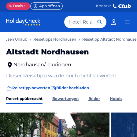
%
Deals
App öffnen
Kontakt
Hotel, Reiseziel
hausen Urlaub
Reisetipps Nordhausen
Reisetipp Altstadt Nordhause
Altstadt Nordhausen
Nordhausen/Thüringen
Dieser Reisetipp wurde noch nicht bewertet.
Reisetipp bewerten
Bilder hochladen
Reisetippübersicht
Bewertungen
Bilder
Hotels