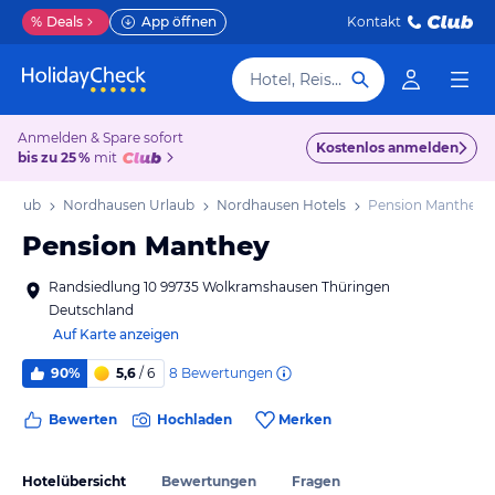
%
Deals
App öffnen
Kontakt
Hotel, Reiseziel
Anmelden & Spare sofort
Kostenlos anmelden
bis zu 25 %
mit
Urlaub
Nordhausen Urlaub
Nordhausen Hotels
Pension Manthey
Pension Manthey
Randsiedlung 10 99735 Wolkramshausen Thüringen
Deutschland
Auf Karte anzeigen
8
Bewertungen
90%
5,6
/ 6
Bewerten
Hochladen
Merken
Hotelübersicht
Bewertungen
Fragen