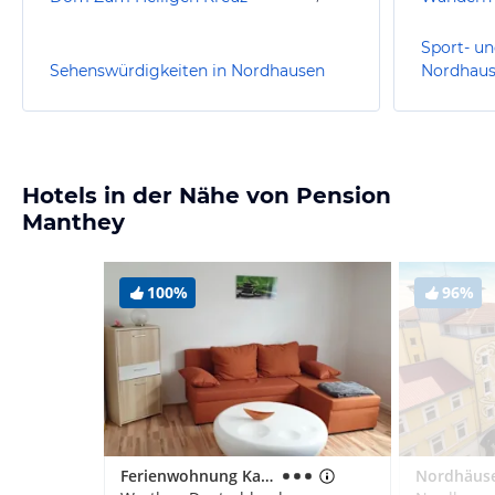
Sport- un
Sehenswürdigkeiten in Nordhausen
Nordhau
Hotels in der Nähe von Pension
Manthey
100%
96%
Ferienwohnung Karl Kuntze