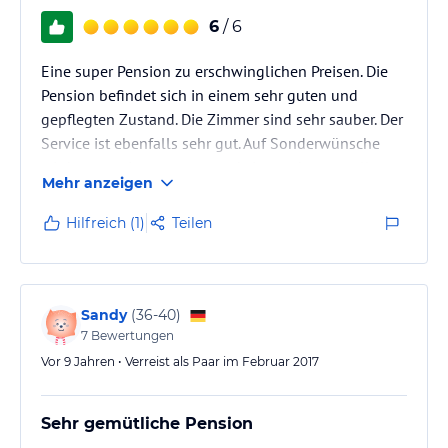
6
/ 6
Eine super Pension zu erschwinglichen Preisen. Die
Pension befindet sich in einem sehr guten und
gepflegten Zustand. Die Zimmer sind sehr sauber. Der
Service ist ebenfalls sehr gut. Auf Sonderwünsche
wird promt eingegangen und sie werden zu vollster
Mehr anzeigen
Zufriedenheit erfüllt.
Hilfreich (1)
Teilen
Sandy
(
36-40
)
7
Bewertungen
Vor 9 Jahren • Verreist als Paar im Februar 2017
Sehr gemütliche Pension