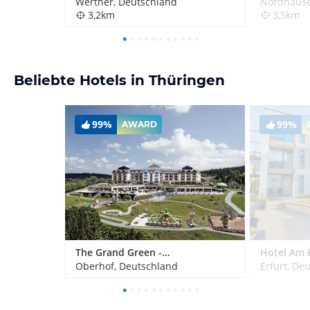
Werther, Deutschland
Nordhause
3,2km
3,5km
Beliebte Hotels in Thüringen
99%
99%
AWARD
The Grand Green - Familux Resort
Hotel Am 
Oberhof, Deutschland
Erfurt, De