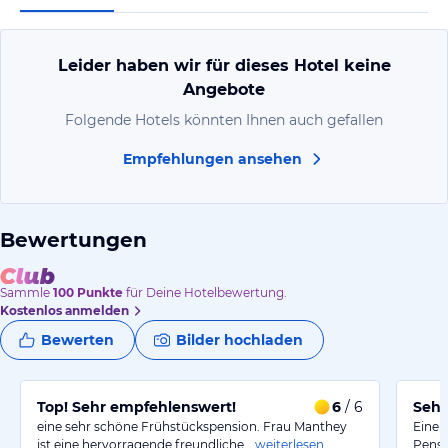
Leider haben wir für dieses Hotel keine
Angebote
Folgende Hotels könnten Ihnen auch gefallen
Empfehlungen ansehen
Bewertungen
Sammle
100
Punkte
für Deine Hotelbewertung.
Kostenlos anmelden
Bewerten
Bilder hochladen
Top! Sehr empfehlenswert!
6
/ 6
Sehr
eine sehr schöne Frühstückspension. Frau Manthey
Eine 
ist eine hervorragende freundliche…
weiterlesen
Pensi