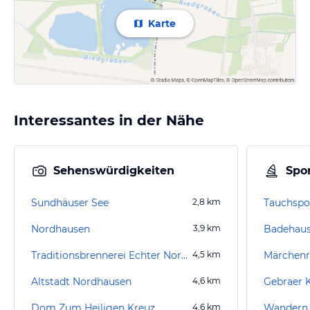
Karte
Interessantes in der Nähe
Sehenswürdigkeiten
Spor
Sundhäuser See
2,8
km
Tauchspo
Nordhausen
3,9
km
Badehaus
Traditionsbrennerei Echter Nordhäuser
4,5
km
Märchenre
Altstadt Nordhausen
4,6
km
Gebraer 
Dom Zum Heiligen Kreuz
4,6
km
Wandern I