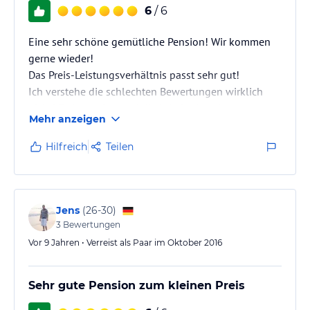
6
/ 6
Eine sehr schöne gemütliche Pension! Wir kommen
gerne wieder!
Das Preis-Leistungsverhältnis passt sehr gut!
Ich verstehe die schlechten Bewertungen wirklich
nicht! Es ist sauber und die Inhaberin sehr
Mehr anzeigen
freundlich! Es ist kein Luxushotel aber das erwartet
man doch auch nicht, wenn man eine Pension bucht!
Hilfreich
Teilen
Jens
(
26-30
)
3
Bewertungen
Vor 9 Jahren • Verreist als Paar im Oktober 2016
Sehr gute Pension zum kleinen Preis