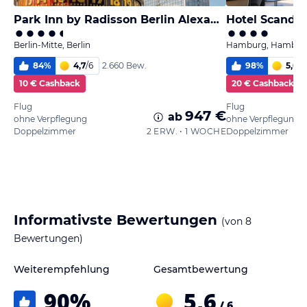
Park Inn by Radisson Berlin Alexanderplatz
Hotel Scandi
Berlin-Mitte, Berlin
Hamburg, Hambur
84
%
4,7
/
6
98
%
5,6
/
6
2.660 Bew.
10 € Cashback
20 € Cashback
Flug
Flug
947 €
ab
ohne Verpflegung
ohne Verpflegung
Doppelzimmer
2 ERW. • 1 WOCHE
Doppelzimmer
Informativste Bewertungen
(von
8
Bewertungen)
Weiterempfehlung
Gesamtbewertung
90
%
5,6
/ 6