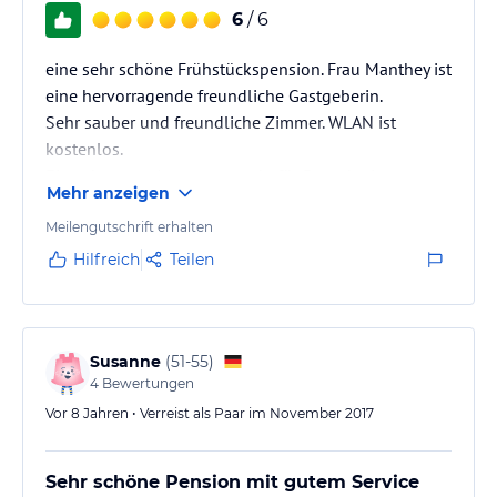
6
/ 6
eine sehr schöne Frühstückspension. Frau Manthey ist
eine hervorragende freundliche Gastgeberin.
Sehr sauber und freundliche Zimmer. WLAN ist
kostenlos.
Ein sehr guter Ausgangspunkt für Besuche im
Mehr anzeigen
Südharz.
Auf Wunsch kann man dort auch zu sehr zivilen
Meilengutschrift erhalten
Preisen zum Abend speisen.
Hilfreich
Teilen
Ein großer Garten mit Swimmingpool ist auch
vorhanden.
Die Pension ist ruhig gelegen.
Susanne
(
51-55
)
4
Bewertungen
Vor 8 Jahren • Verreist als Paar im November 2017
Sehr schöne Pension mit gutem Service