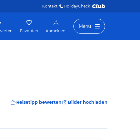
Kontakt
HolidayCheck 
Menü
werten
Favoriten
Anmelden
Reisetipp bewerten
Bilder hochladen