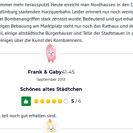
t immer mehr herausputzt. Heute erreicht man Nordhausen in den
linburg startenden Harzquerbahn. Leider erinnert nur noch wenig
bei Bombenangriffen stark zerstört wurde. Bedeutend und gut erha
stigen Bebauung am Marktplatz steht nur noch das Rathaus und de
sii, einige altstädtische Bürgerhäuser und Teile der Stadtmauer. In 
einiges über die Kunst des Kornbrennens.
Frank & Gaby
41-45
September 2013
Schönes altes Städtchen
5
/ 6
 teil noch gut erhalten sind.