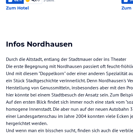
9 Bew.
Zum Hotel
Zum 
Infos Nordhausen
Durch die Altstadt, entlang der Stadtmauer oder ins Theater
Die erste Begegnung mit Nordhausen passiert oft feucht-fröhlic
Und mit diesem "Doppelkorn" oder einer anderen Spezialität a
ein Stück Stadtgeschichte verinnerlicht. Denn Nordhausen's V
Herstellung von Genussmitteln, insbesonders aber mit den P
hier könnte bei einem Stadtbesuch der Ansatz sein. Zum Beispie
Auf den ersten Blick findet sich immer noch eine stark vom "so
homogene Innenstadt. Die aber nun auf der neuen Autobahn 38 
einer Landesgartenschau im Jahre 2004 konnten viele Ecken 
hergerichtet werden.
Und wenn man ein bisschen sucht, finden sich auch die verblie