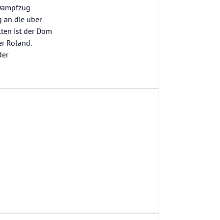
 Dampfzug
 an die über
lten ist der Dom
r Roland.
der