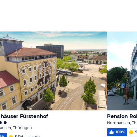
häuser Fürstenhof
Pension Ro
Nordhausen, Th
ausen, Thüringen
100
%
5
6
%
5,3
/
6