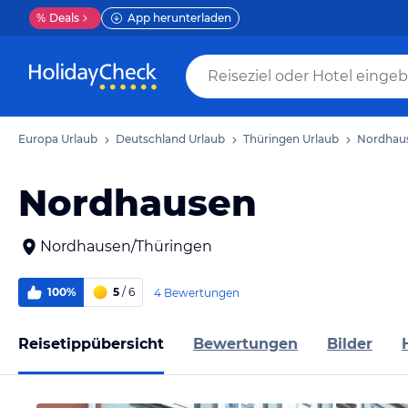
%
Deals
App herunterladen
Europa Urlaub
Deutschland Urlaub
Thüringen Urlaub
Nordhaus
Nordhausen
Nordhausen/Thüringen
100%
5
/ 6
4 Bewertungen
Reisetippübersicht
Bewertungen
Bilder