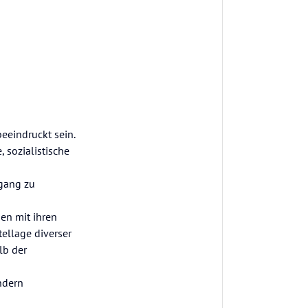
eeindruckt sein.
 sozialistische
dgang zu
en mit ihren
ellage diverser
lb der
ndern