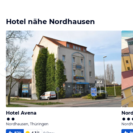
Bild
Bild
Bild
melden
melden
melden
von Wolfram
von Wolfram
von Wolfram
Hotel nähe Nordhausen
Hotel Avena
Nord
Nordhausen, Thüringen
Nordh
82
%
4,1
/
6
9