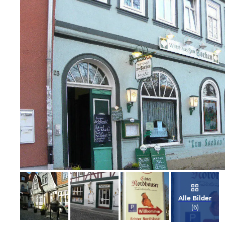
Bild melden
von Wolfram
Alle Bilder
(
6
)