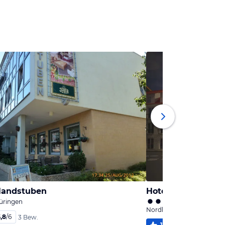
landstuben
Hotel Nordhausen
üringen
Nordhausen, Thüringen
,8
/
6
3 Bew.
100
%
5,7
/
6